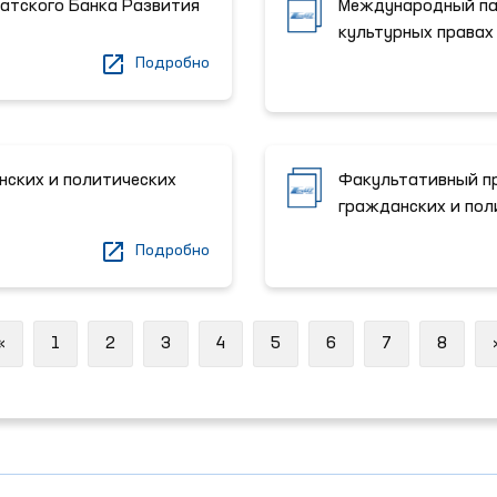
атского Банка Развития
Международный пак
культурных правах
Подробно
ских и политических
Факультативный п
гражданских и пол
Подробно
Previous
«
1
2
3
4
5
6
7
8