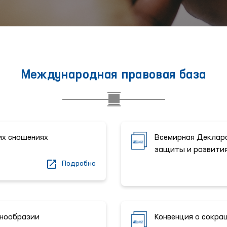
Международная правовая база
их сношениях
Всемирная Деклара
защиты и развити
Подробно
знообразии
Конвенция о сокра