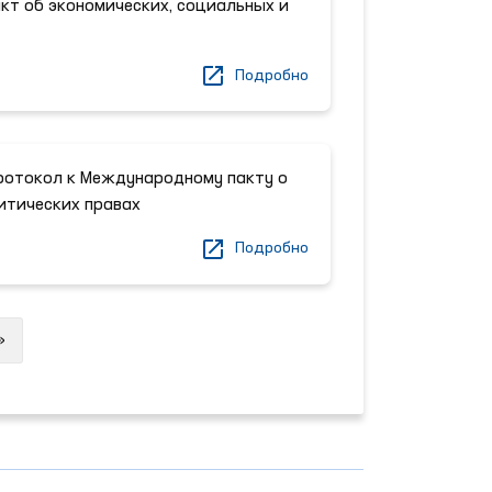
т об экономических, социальных и
Подробно
ротокол к Международному пакту о
итических правах
Подробно
Next
»