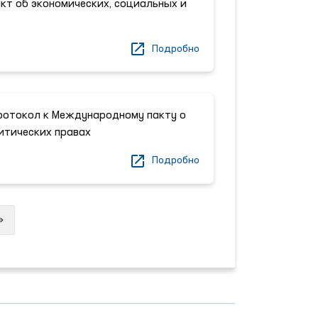
т об экономических, социальных и
Подробно
ротокол к Международному пакту о
итических правах
Подробно
Next
»