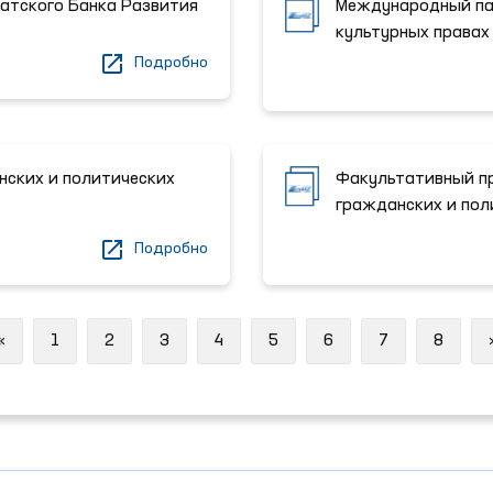
атского Банка Развития
Международный пак
культурных правах
Подробно
ских и политических
Факультативный п
гражданских и пол
Подробно
Previous
«
1
2
3
4
5
6
7
8