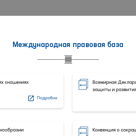
Международная правовая база
их сношениях
Всемирная Деклара
защиты и развити
Подробно
знообразии
Конвенция о сокра