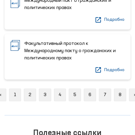
Международный пакт о гражданских и
политических правах
Подробно
Факультативный протокол к
Международному пакту о гражданских и
политических правах
Подробно
Previous
«
1
2
3
4
5
6
7
8
Полезные ссылки