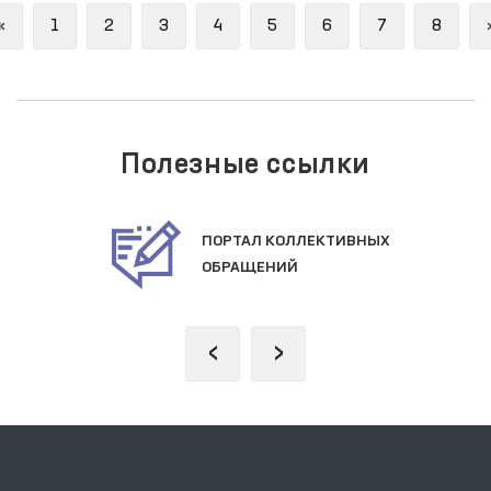
Previous
«
1
2
3
4
5
6
7
8
Полезные ссылки
ПОРТАЛ КОЛЛЕКТИВНЫХ
ОБРАЩЕНИЙ
‹
›