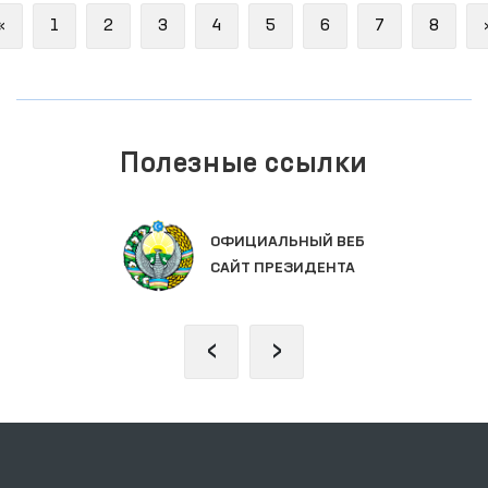
Previous
«
1
2
3
4
5
6
7
8
Полезные ссылки
ОФИЦИАЛЬНЫЙ ВЕБ
САЙТ ПРЕЗИДЕНТА
‹
›