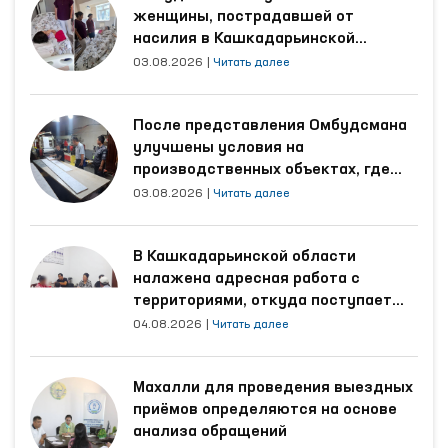
женщины, пострадавшей от
насилия в Кашкадарьинской
области
03.08.2026
|
Читать далее
После представления Омбудсмана
улучшены условия на
производственных объектах, где
трудятся осуждённые
03.08.2026
|
Читать далее
В Кашкадарьинской области
налажена адресная работа с
территориями, откуда поступает
наибольшее количество обращений
04.08.2026
|
Читать далее
Махалли для проведения выездных
приёмов определяются на основе
анализа обращений