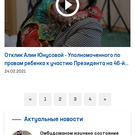
Отклик Алии Юнусовой - Уполномоченного по
правам ребенка к участию Президента на 46-й
сессии Совета по правам человека Организации
24.02.2021
Объединенных Наций
Previous
Next
«
1
2
3
4
»
Актуальные новости
Омбудсманом изучено состояние