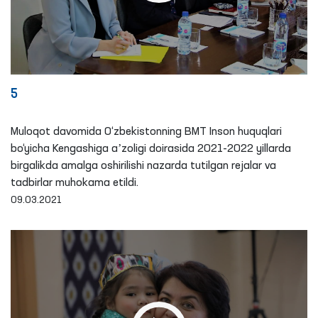
5
Muloqot davomida O‘zbekistonning BMT Inson huquqlari
bo‘yicha Kengashiga aʼzoligi doirasida 2021-2022 yillarda
birgalikda amalga oshirilishi nazarda tutilgan rejalar va
tadbirlar muhokama etildi.
09.03.2021