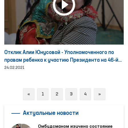
Отклик Алии Юнусовой - Уполномоченного по
правам ребенка к участию Президента на 46-й
сессии Совета по правам человека Организации
24.02.2021
Объединенных Наций
Previous
Next
«
1
2
3
4
»
Актуальные новости
Омбудсманом изучено состояние