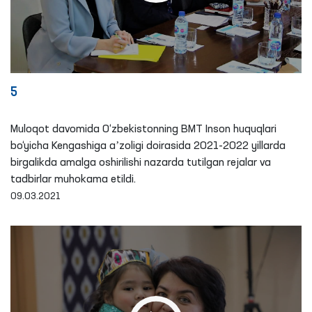
5
Muloqot davomida O‘zbekistonning BMT Inson huquqlari
bo‘yicha Kengashiga aʼzoligi doirasida 2021-2022 yillarda
birgalikda amalga oshirilishi nazarda tutilgan rejalar va
tadbirlar muhokama etildi.
09.03.2021