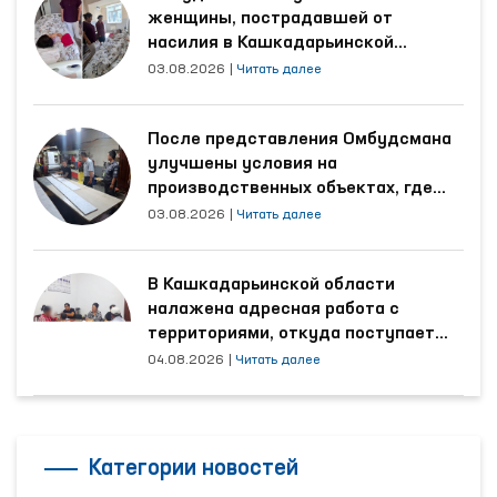
женщины, пострадавшей от
насилия в Кашкадарьинской
области
03.08.2026
|
Читать далее
После представления Омбудсмана
улучшены условия на
производственных объектах, где
трудятся осуждённые
03.08.2026
|
Читать далее
В Кашкадарьинской области
налажена адресная работа с
территориями, откуда поступает
наибольшее количество обращений
04.08.2026
|
Читать далее
Категории новостей