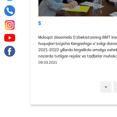
5
Muloqot davomida O‘zbekistonning BMT Ins
huquqlari bo‘yicha Kengashiga aʼzoligi doira
2021-2022 yillarda birgalikda amalga oshiril
nazarda tutilgan rejalar va tadbirlar muhoka
09.03.2021
Previ
«