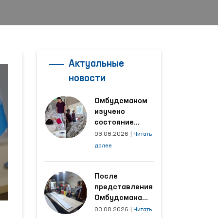
Актуальные
новости
Омбудсманом
изучено
состояние
женщины,
03.08.2026
|
Читать
пострадавшей от
далее
насилия в
Кашкадарьинской
области
После
представления
Омбудсмана
улучшены
03.08.2026
|
Читать