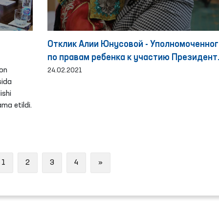
Отклик Алии Юнусовой - Уполномоченног
по правам ребенка к участию Президент
on
на 46-й сессии Совета по правам челове
24.02.2021
sida
Организации Объединенных Наций
ishi
ma etildi.
ous
Next
1
2
3
4
»