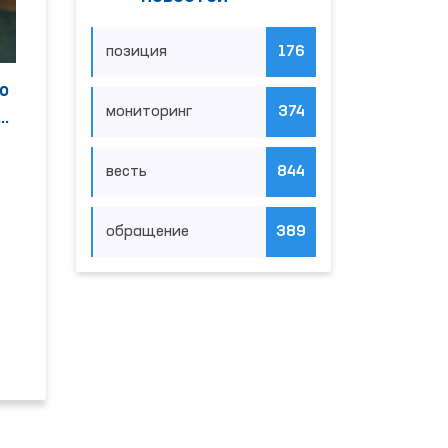
позиция
176
о
мониторинг
374
а
ка
весть
844
обращение
389