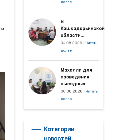
условия на
далее
производственных
объектах, где
трудятся
В
осуждённые
Кашкадарьинской
ти
области
налажена
04.08.2026
|
Читать
адресная работа
далее
с территориями,
откуда поступает
наибольшее
Махалли для
количество
проведения
обращений
выездных
приёмов
06.08.2026
|
Читать
определяются
далее
на основе
анализа
обращений
Категории
новостей