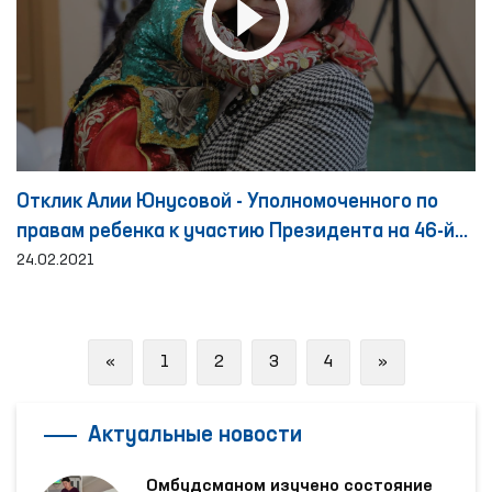
Отклик Алии Юнусовой - Уполномоченного по
правам ребенка к участию Президента на 46-й
сессии Совета по правам человека Организации
24.02.2021
Объединенных Наций
Previous
Next
«
1
2
3
4
»
Актуальные новости
Омбудсманом изучено состояние