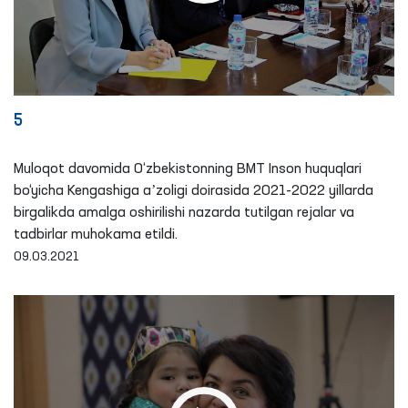
5
Muloqot davomida O‘zbekistonning BMT Inson huquqlari
bo‘yicha Kengashiga aʼzoligi doirasida 2021-2022 yillarda
birgalikda amalga oshirilishi nazarda tutilgan rejalar va
tadbirlar muhokama etildi.
09.03.2021