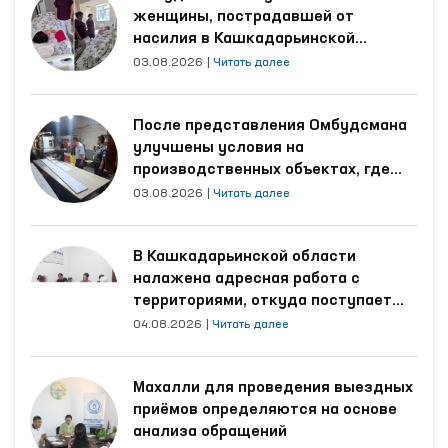
женщины, пострадавшей от
насилия в Кашкадарьинской
области
03.08.2026
|
Читать далее
После представления Омбудсмана
улучшены условия на
производственных объектах, где
трудятся осуждённые
03.08.2026
|
Читать далее
В Кашкадарьинской области
налажена адресная работа с
территориями, откуда поступает
наибольшее количество обращений
04.08.2026
|
Читать далее
Махалли для проведения выездных
приёмов определяются на основе
анализа обращений