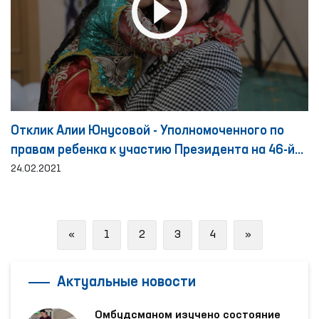
Отклик Алии Юнусовой - Уполномоченного по
правам ребенка к участию Президента на 46-й
сессии Совета по правам человека Организации
24.02.2021
Объединенных Наций
Previous
Next
«
1
2
3
4
»
Актуальные новости
Омбудсманом изучено состояние