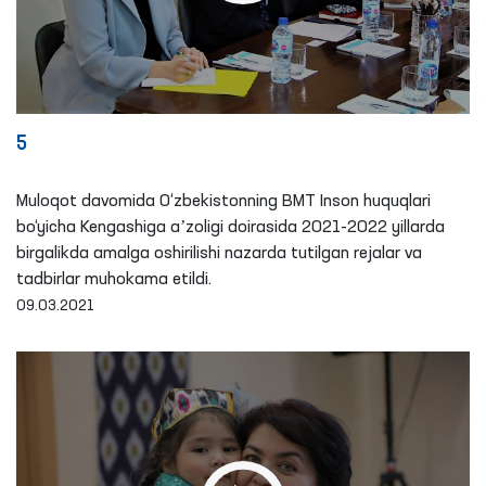
5
Muloqot davomida O‘zbekistonning BMT Inson huquqlari
bo‘yicha Kengashiga aʼzoligi doirasida 2021-2022 yillarda
birgalikda amalga oshirilishi nazarda tutilgan rejalar va
tadbirlar muhokama etildi.
09.03.2021