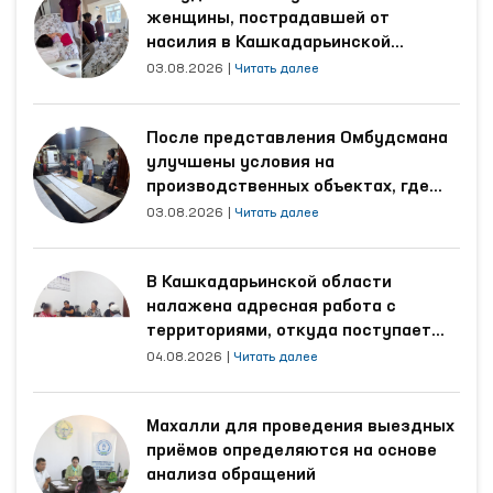
женщины, пострадавшей от
насилия в Кашкадарьинской
области
03.08.2026
|
Читать далее
После представления Омбудсмана
улучшены условия на
производственных объектах, где
трудятся осуждённые
03.08.2026
|
Читать далее
В Кашкадарьинской области
налажена адресная работа с
территориями, откуда поступает
наибольшее количество обращений
04.08.2026
|
Читать далее
Махалли для проведения выездных
приёмов определяются на основе
анализа обращений