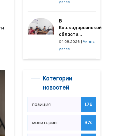
условия на
далее
производственных
объектах, где
трудятся
В
осуждённые
Кашкадарьинской
ти
области
налажена
04.08.2026
|
Читать
адресная работа
далее
с территориями,
откуда поступает
наибольшее
количество
Категории
обращений
новостей
позиция
176
мониторинг
374