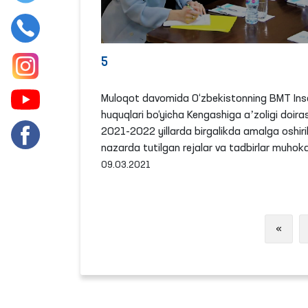
5
Muloqot davomida O‘zbekistonning BMT Ins
huquqlari bo‘yicha Kengashiga aʼzoligi doira
2021-2022 yillarda birgalikda amalga oshiril
nazarda tutilgan rejalar va tadbirlar muhoka
09.03.2021
Previ
«