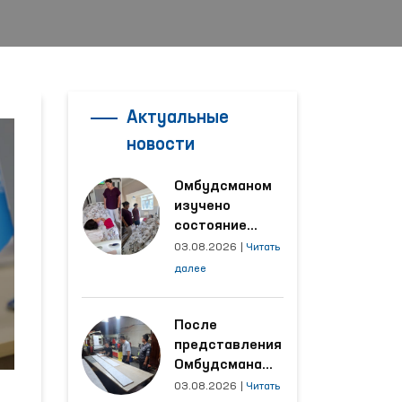
Актуальные
новости
Омбудсманом
изучено
состояние
женщины,
03.08.2026
|
Читать
пострадавшей от
далее
насилия в
Кашкадарьинской
области
После
представления
Омбудсмана
улучшены
03.08.2026
|
Читать