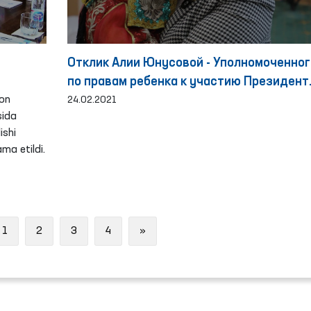
Отклик Алии Юнусовой - Уполномоченног
по правам ребенка к участию Президент
on
на 46-й сессии Совета по правам челове
24.02.2021
sida
Организации Объединенных Наций
ishi
ma etildi.
ous
Next
1
2
3
4
»