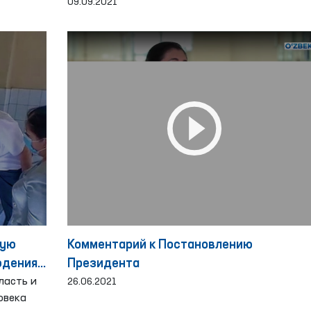
Омбудсмана
09.09.2021
кую
Комментарий к Постановлению
юдения
Президента
ласть и
26.06.2021
овека