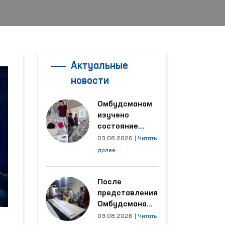
Актуальные
новости
Омбудсманом
изучено
состояние
женщины,
03.08.2026
|
Читать
пострадавшей от
далее
насилия в
Кашкадарьинской
области
После
представления
Омбудсмана
улучшены
03.08.2026
|
Читать