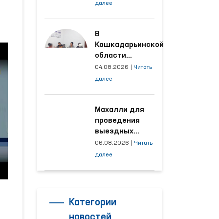
условия на
далее
производственных
объектах, где
трудятся
В
осуждённые
Кашкадарьинской
области
налажена
04.08.2026
|
Читать
адресная работа
далее
с территориями,
откуда поступает
наибольшее
Махалли для
количество
проведения
обращений
выездных
приёмов
06.08.2026
|
Читать
определяются
далее
на основе
анализа
обращений
Категории
новостей