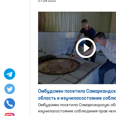
27.09.2021
Омбудсмен посетила Самаркандс
область и изучиласостояние собл
прав человека
Омбудсмен посетила Самаркандскую об
изучиласостояние соблюдения прав чел