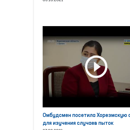
МЕХАНИЗМА В УЗБЕКИСТАНЕ НА О
09.10.2021
МЕЖДУНАРОДНЫХ СТАНДАРТОВ
Омбудсмен посетила Хорезмскую 
для изучения случаев пыток