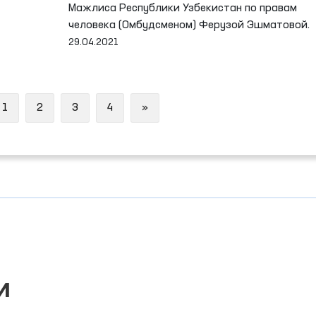
Мажлиса Республики Узбекистан по правам
человека (Омбудсменом) Ферузой Эшматовой.
29.04.2021
ous
Next
1
2
3
4
»
и