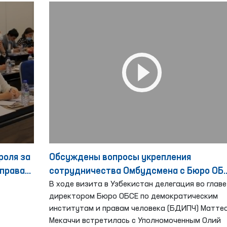
роля за
Обсуждены вопросы укрепления
правах
сотрудничества Омбудсмена с Бюро ОБ
по демократическим институтам и прав
В ходе визита в Узбекистан делегация во главе
директором Бюро ОБСЕ по демократическим
человека
институтам и правам человека (БДИПЧ) Матте
Мекаччи встретилась с Уполномоченным Олий