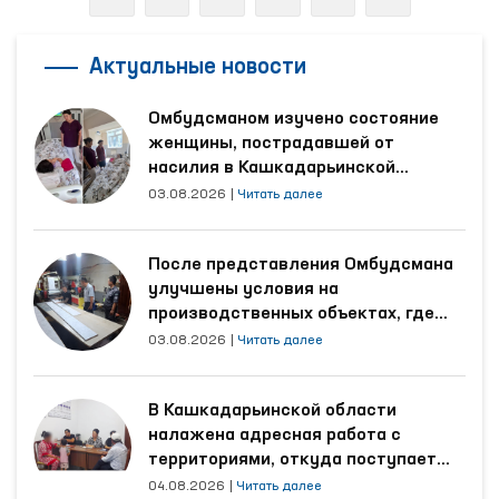
Актуальные новости
Омбудсманом изучено состояние
женщины, пострадавшей от
насилия в Кашкадарьинской
области
03.08.2026
|
Читать далее
После представления Омбудсмана
улучшены условия на
производственных объектах, где
трудятся осуждённые
03.08.2026
|
Читать далее
В Кашкадарьинской области
налажена адресная работа с
территориями, откуда поступает
наибольшее количество обращений
04.08.2026
|
Читать далее