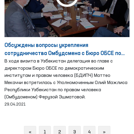
Обсуждены вопросы укрепления
сотрудничества Омбудсмена с Бюро ОБСЕ по
демократическим институтам и правам
В ходе визита в Узбекистан делегация во главе с
директором Бюро ОБСЕ по демократическим
человека
институтам и правам человека (БДИПЧ) Маттео
Мекаччи встретилась с Уполномоченным Олий Мажлиса
Республики Узбекистан по правам человека
(Омбудсменом) Ферузой Эшматовой.
29.04.2021
Previous
Next
«
1
2
3
4
»