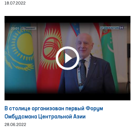
Каракалпакстане
18.07.2022
В столице организован первый Форум
Омбудсмана Центральной Азии
28.06.2022