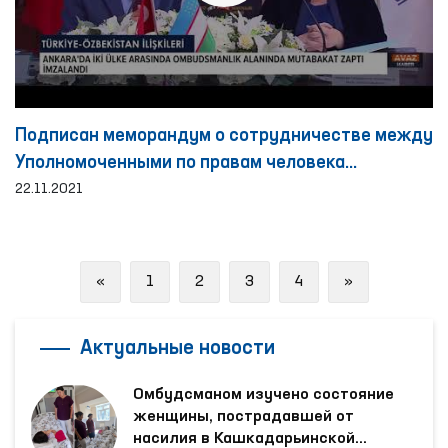
Подписан меморандум о сотрудничестве между
Уполномоченными по правам человека
Узбекистана и Турции
22.11.2021
Previous
Next
«
1
2
3
4
»
Актуальные новости
Омбудсманом изучено состояние
женщины, пострадавшей от
насилия в Кашкадарьинской