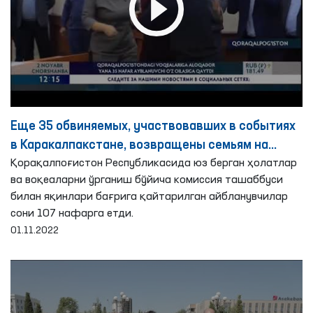
Еще 35 обвиняемых, участвовавших в событиях
в Каракалпакстане, возвращены семьям на
основе общественного поручительства
Қорақалпоғистон Республикасида юз берган ҳолатлар
ва воқеаларни ўрганиш бўйича комиссия ташаббуси
билан яқинлари бағрига қайтарилган айбланувчилар
сони 107 нафарга етди.
01.11.2022