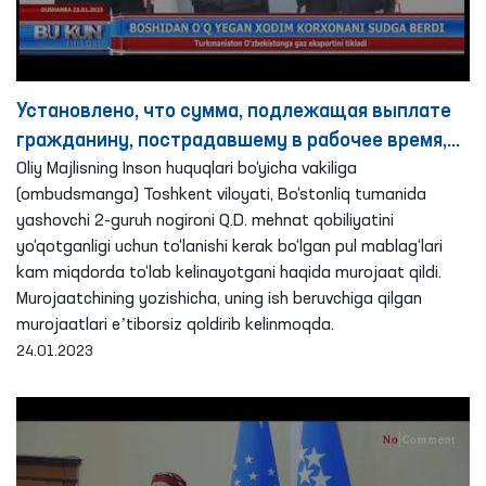
Установлено, что сумма, подлежащая выплате
гражданину, пострадавшему в рабочее время,
выплачивается в уменьшенном размере-
Oliy Majlisning Inson huquqlari bo‘yicha vakiliga
(ombudsmanga) Toshkent viloyati, Bo‘stonliq tumanida
Омбудсман
yashovchi 2-guruh nogironi Q.D. mehnat qobiliyatini
yo‘qotganligi uchun to‘lanishi kerak bo‘lgan pul mablag‘lari
kam miqdorda to‘lab kelinayotgani haqida murojaat qildi.
Murojaatchining yozishicha, uning ish beruvchiga qilgan
murojaatlari eʼtiborsiz qoldirib kelinmoqda.
24.01.2023