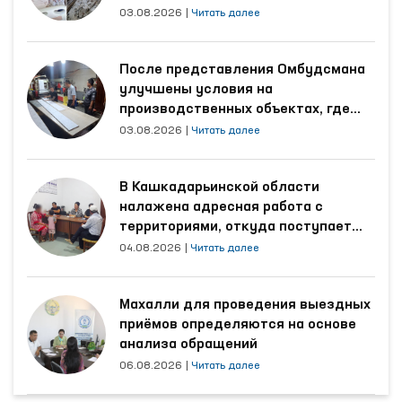
области
03.08.2026
|
Читать далее
После представления Омбудсмана
улучшены условия на
производственных объектах, где
трудятся осуждённые
03.08.2026
|
Читать далее
В Кашкадарьинской области
налажена адресная работа с
территориями, откуда поступает
наибольшее количество обращений
04.08.2026
|
Читать далее
Махалли для проведения выездных
приёмов определяются на основе
анализа обращений
06.08.2026
|
Читать далее