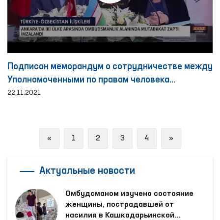
Подписан меморандум о сотрудничестве между
Уполномоченными по правам человека
Узбекистана и Турции
22.11.2021
Previous
Next
«
1
2
3
4
»
Актуальные новости
Омбудсманом изучено состояние
женщины, пострадавшей от
насилия в Кашкадарьинской