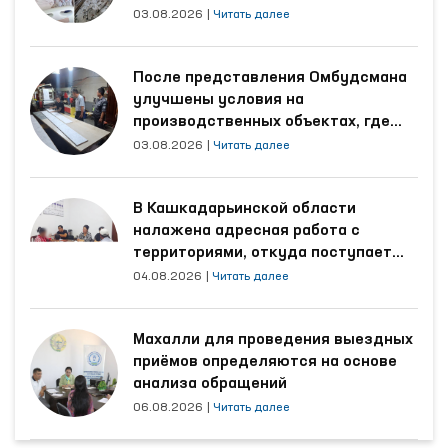
области
03.08.2026
|
Читать далее
После представления Омбудсмана
улучшены условия на
производственных объектах, где
трудятся осуждённые
03.08.2026
|
Читать далее
В Кашкадарьинской области
налажена адресная работа с
территориями, откуда поступает
наибольшее количество обращений
04.08.2026
|
Читать далее
Махалли для проведения выездных
приёмов определяются на основе
анализа обращений
06.08.2026
|
Читать далее