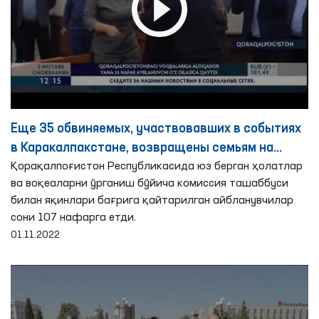
Еще 35 обвиняемых, участвовавших в событиях
в Каракалпакстане, возвращены семьям на
основе общественного поручительства
Қорақалпоғистон Республикасида юз берган ҳолатлар
ва воқеаларни ўрганиш бўйича комиссия ташаббуси
билан яқинлари бағрига қайтарилган айбланувчилар
сони 107 нафарга етди.
01.11.2022