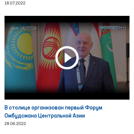
Каракалпакстане
18.07.2022
В столице организован первый Форум
Омбудсмана Центральной Азии
28.06.2022