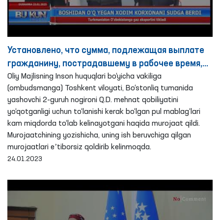
Установлено, что сумма, подлежащая выплате
гражданину, пострадавшему в рабочее время,
выплачивается в уменьшенном размере-
Oliy Majlisning Inson huquqlari bo‘yicha vakiliga
(ombudsmanga) Toshkent viloyati, Bo‘stonliq tumanida
Омбудсман
yashovchi 2-guruh nogironi Q.D. mehnat qobiliyatini
yo‘qotganligi uchun to‘lanishi kerak bo‘lgan pul mablag‘lari
kam miqdorda to‘lab kelinayotgani haqida murojaat qildi.
Murojaatchining yozishicha, uning ish beruvchiga qilgan
murojaatlari eʼtiborsiz qoldirib kelinmoqda.
24.01.2023