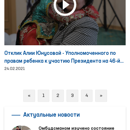
Отклик Алии Юнусовой - Уполномоченного по
правам ребенка к участию Президента на 46-й
сессии Совета по правам человека Организации
24.02.2021
Объединенных Наций
Previous
Next
«
1
2
3
4
»
Актуальные новости
Омбудсманом изучено состояние