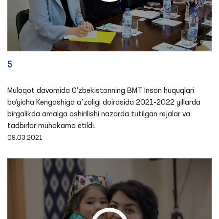
5
Muloqot davomida O‘zbekistonning BMT Inson huquqlari
bo‘yicha Kengashiga aʼzoligi doirasida 2021-2022 yillarda
birgalikda amalga oshirilishi nazarda tutilgan rejalar va
tadbirlar muhokama etildi.
09.03.2021