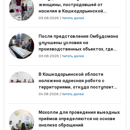
женщины, пострадавшей от
насилия в Кашкадарьинской
области
03.08.2026
|
Читать далее
После представления Омбудсмана
улучшены условия на
производственных объектах, где
трудятся осуждённые
03.08.2026
|
Читать далее
В Кашкадарьинской области
налажена адресная работа с
территориями, откуда поступает
наибольшее количество обращений
04.08.2026
|
Читать далее
Махалли для проведения выездных
приёмов определяются на основе
анализа обращений