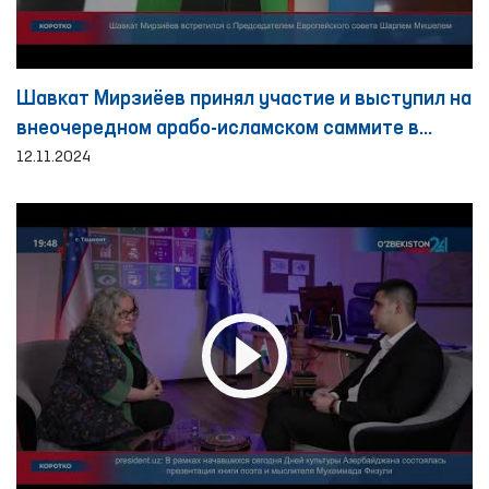
Шавкат Мирзиёев принял участие и выступил на
внеочередном арабо-исламском саммите в
городе Эр-Рияде
12.11.2024