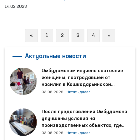
год
14.02.2023
Previous
Next
«
1
2
3
4
»
Актуальные новости
Омбудсманом изучено состояние
женщины, пострадавшей от
насилия в Кашкадарьинской
области
03.08.2026
|
Читать далее
После представления Омбудсмана
улучшены условия на
производственных объектах, где
трудятся осуждённые
03.08.2026
|
Читать далее