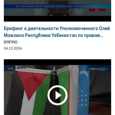
Брифинг о деятельности Уполномоченного Олий
Мажлиса Республики Узбекистан по правам
человека (омбудсмана) по выявлению и
BRIFING
04.12.2024
предотвращению пыток за период 10 месяцев
2024 года