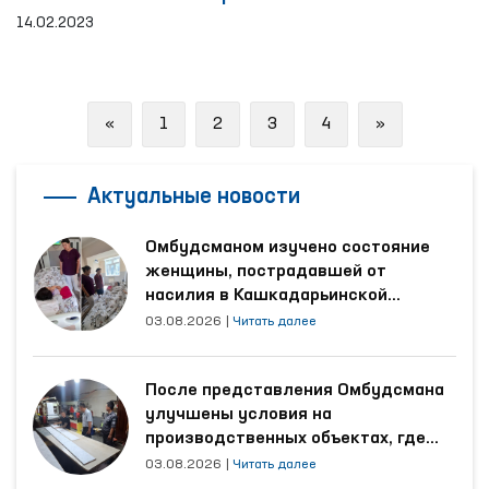
год
14.02.2023
Previous
Next
«
1
2
3
4
»
Актуальные новости
Омбудсманом изучено состояние
женщины, пострадавшей от
насилия в Кашкадарьинской
области
03.08.2026
|
Читать далее
После представления Омбудсмана
улучшены условия на
производственных объектах, где
трудятся осуждённые
03.08.2026
|
Читать далее