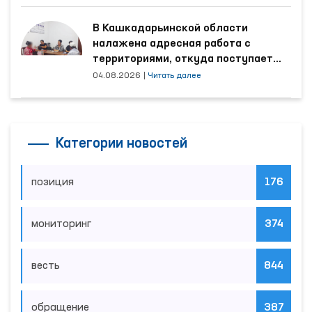
В Кашкадарьинской области
налажена адресная работа с
территориями, откуда поступает
наибольшее количество обращений
04.08.2026
|
Читать далее
Категории новостей
позиция
176
мониторинг
374
весть
844
обращение
387