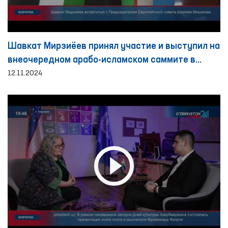
Шавкат Мирзиёев принял участие и выступил на
внеочередном арабо-исламском саммите в
городе Эр-Рияде
12.11.2024