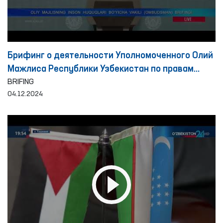
Брифинг о деятельности Уполномоченного Олий
Мажлиса Республики Узбекистан по правам
человека (омбудсмана) по выявлению и
BRIFING
04.12.2024
предотвращению пыток за период 10 месяцев
2024 года