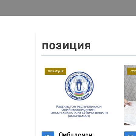
позиция
позиция
по
Омбудсман: