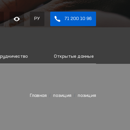
РУ
71 200 10 96
рудничество
Открытые данные
Главная
позиция
позиция