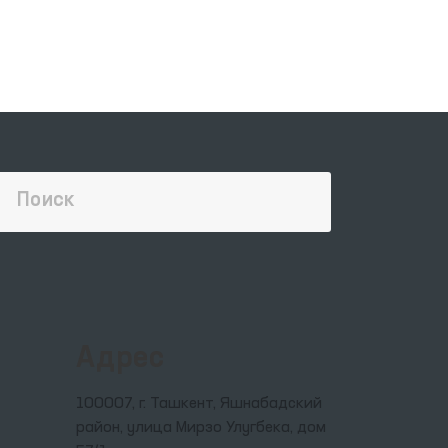
ии,
ой
Адрес
100007, г. Ташкент, Яшнабадский
район, улица Мирзо Улугбека, дом