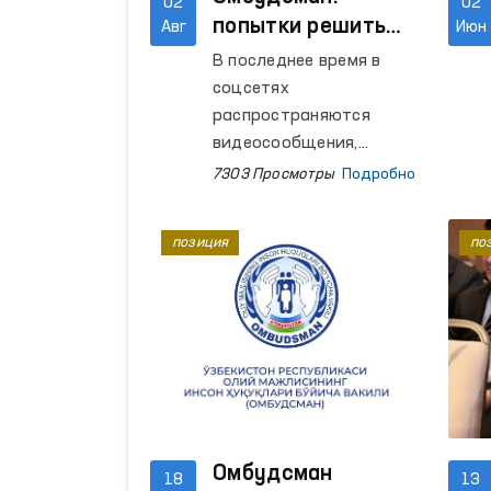
02
02
попытки решить
Авг
Июн
проблему силой —
В последнее время в
грубое нарушение
соцсетях
прав человека
распространяются
видеосообщения,
показывающие случаи
7303 Просмотры
Подробно
ссор, оскорблений и
нанесения телесных
позиция
по
повреждений друг
другу граждан.
Омбудсман
18
13