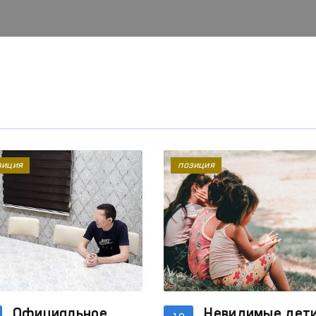
зиция
позиция
Официальное
Невидимые дет