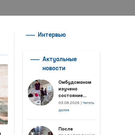
Интервью
Актуальные
новости
Омбудсманом
изучено
состояние
женщины,
03.08.2026
|
Читать
пострадавшей от
далее
насилия в
Кашкадарьинской
области
После
и