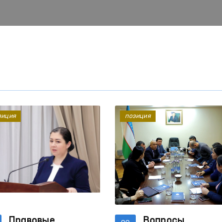
зиция
позиция
Механизмы противодействия
Один день Омбудсма
насилию в отношении
женщин и детей в
Читать далее
Читать далее
социальных сетях
Правовые
Вопросы,