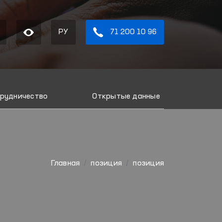
РУ
71 200 10 96
рудничество
Открытые данные
Главная
позиция
позиция