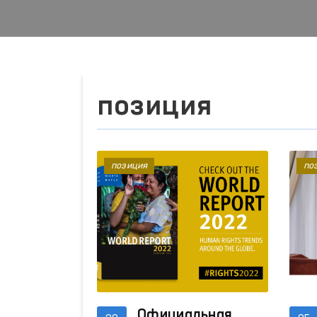
позиция
позиция
по
Официальная