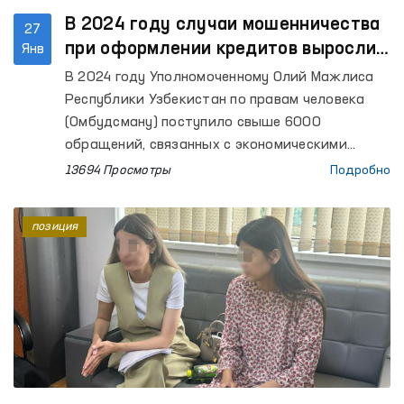
В 2024 году случаи мошенничества
27
при оформлении кредитов выросли
Янв
на 42% – Омбудсман
В 2024 году Уполномоченному Олий Мажлиса
Республики Узбекистан по правам человека
(Омбудсману) поступило свыше 6000
обращений, связанных с экономическими
правами граждан. Из них 9% связанны со
13694 Просмотры
Подробно
случаями мошенничества. Значительно
возросло число случаев оформления кредитов
позиция
в различных коммерческих банках на имя
граждан без их согласия, используя их личные
данные. Если в 2023 году таких обращений
было 110, то в 2024 году этот показатель
вырос на 42%.