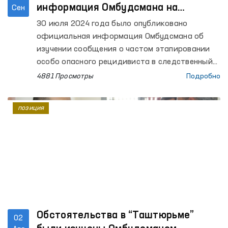
информация Омбудсмана на
Сен
сообщение о частом этапировании
30 июля 2024 года было опубликовано
особо опасного рецидивиста в
официальная информация Омбудсмана об
следственный изолятор
изучении сообщения о частом этапировании
особо опасного рецидивиста в следственный
изолятор.
4881 Просмотры
Подробно
позиция
Обстоятельства в “Таштюрьме”
02