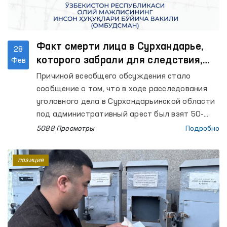
Факт смерти лица в Сурхандарье,
28
которого забрали для следствия,
Фев
взято Омбудсманом на контроль
Причиной всеобщего обсуждения стало
сообщение о том, что в ходе расследования
уголовного дела в Сурхандарьинской области
под административный арест был взят 50-
летний фермер Тохир Хаитов, впоследствии
5088 Просмотры
Подробно
который скончался.
позиция