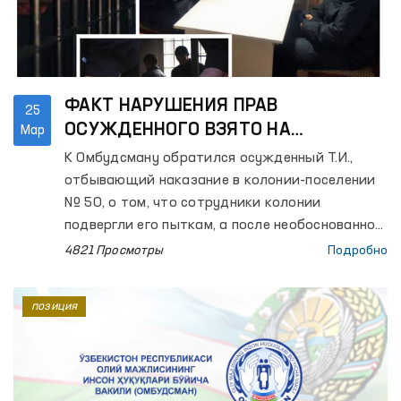
ФАКТ НАРУШЕНИЯ ПРАВ
25
ОСУЖДЕННОГО ВЗЯТО НА
Мар
КОНТРОЛЬ ОМБУДСМАНА
К Омбудсману обратился осужденный Т.И.,
отбывающий наказание в колонии-поселении
№ 50, о том, что сотрудники колонии
подвергли его пыткам, а после необоснованно
поместили в дисциплинарную часть.
4821 Просмотры
Подробно
позиция