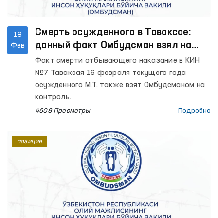
Смерть осужденного в Таваксае:
18
данный факт Омбудсман взял на
Фев
контроль
Факт смерти отбывающего наказание в КИН
№7 Таваксая 16 февраля текущего года
осужденного М.Т. также взят Омбудсманом на
контроль.
4608 Просмотры
Подробно
позиция