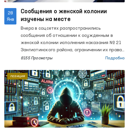
Сообщения о женской колонии
28
изучены на месте
Янв
Вчера в соцсетях распространились
сообщения об отношении к осужденным в
женской колонии исполнения наказания № 21
Зангиатинского района, ограничении их права
на получение медицинских услуг и отсутствии
8155 Просмотры
Подробно
надлежащих условий в зимний сезон. Данный
факт был взят на контроль и сегодня изучен
позиция
сотрудниками Уполномоченного Олий Мажлиса
по правам человека (омбудсмана).