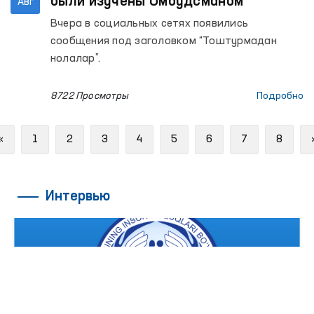
были изучены Омбудсманом
Авг
Вчера в социальных сетях появились
сообщения под заголовком “Тоштурмадан
нолалар”.
8722 Просмотры
Подробно
Previous
«
1
2
3
4
5
6
7
8
Интервью