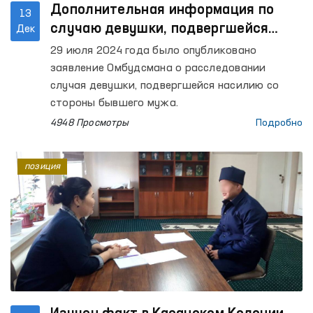
Дополнительная информация по
13
случаю девушки, подвергшейся
Дек
насилию со стороны бывшего мужа
29 июля 2024 года было опубликовано
заявление Омбудсмана о расследовании
случая девушки, подвергшейся насилию со
стороны бывшего мужа.
4948 Просмотры
Подробно
позиция