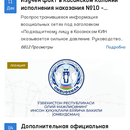
Изучен факт в Касанском Колонии
11
исполнения наказания №10 –
Дек
Омбудсман
Распространившееся информация
всоциальных сетях под заголовком
«Подзащитному лицу в Касанском КИН
оказывается сильное давление. Руководство
колонии мне также угрожает»
6812 Просмотры
Подробно
безотлагательно было изученорегиональным
представителем Омбудсмана в
позиция
Кашкадарьинской области совместно с
представителями общественности.
Дополнительная официальная
04