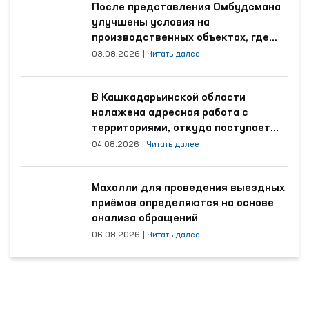
После представления Омбудсмана
улучшены условия на
производственных объектах, где
трудятся осуждённые
03.08.2026
|
Читать далее
В Кашкадарьинской области
налажена адресная работа с
территориями, откуда поступает
наибольшее количество обращений
04.08.2026
|
Читать далее
Махалли для проведения выездных
приёмов определяются на основе
анализа обращений
06.08.2026
|
Читать далее