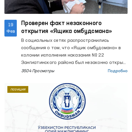
Проверен факт незаконного
19
открытия «Ящика омбудсмана»
Фев
В социальных сетях распространились
сообщения о том, что «Ящик омбудсмана» в
колонии исполнения наказания № 22
Зангиатинского района был незаконно открыт
заместителем прокурора области и
3504 Просмотры
Подробно
администрацией колонии.
позиция