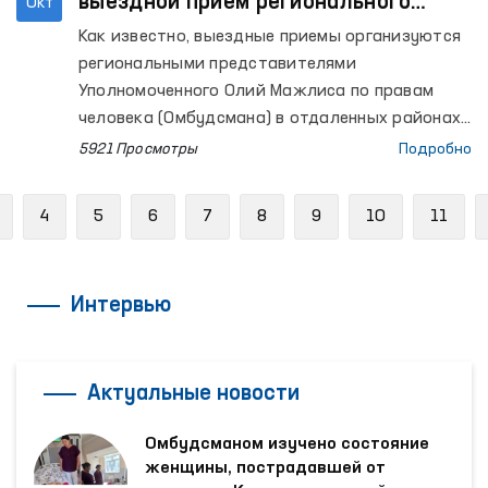
выездной прием регионального
Окт
представителя Омбудсмана
Как известно, выездные приемы организуются
региональными представителями
Уполномоченного Олий Мажлиса по правам
человека (Омбудсмана) в отдаленных районах,
откуда поступает много обращений.
5921 Просмотры
Подробно
Previous
4
5
6
7
8
9
10
11
Интервью
Актуальные новости
Омбудсманом изучено состояние
женщины, пострадавшей от