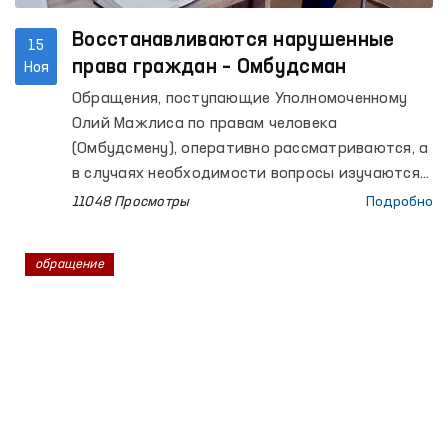
Восстанавливаются нарушенные
15
права граждан – Омбудсман
Ноя
Обращения, поступающие Уполномоченному
Олий Мажлиса по правам человека
(Омбудсмену), оперативно рассматриваются, а
в случаях необходимости вопросы изучаются
на местах с привлечением специалистов. Это
11048 Просмотры
Подробно
способствует восстановлению нарушенных
прав граждан.
обращение