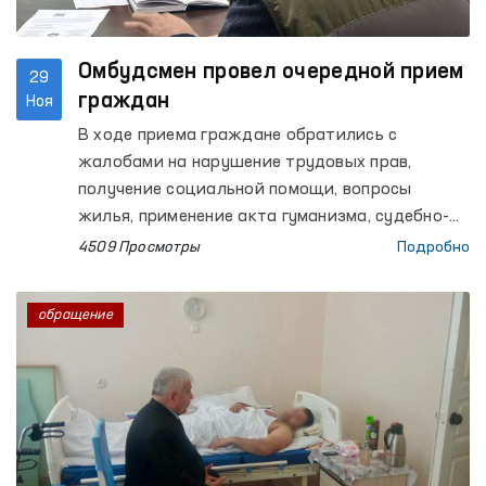
Омбудсмен провел очередной прием
29
граждан
Ноя
В ходе приема граждане обратились с
жалобами на нарушение трудовых прав,
получение социальной помощи, вопросы
жилья, применение акта гуманизма, судебно-
правовые и следственные процессы, семейные
4509 Просмотры
Подробно
и имущественные отношения, а также другие
вопросы.
обращение