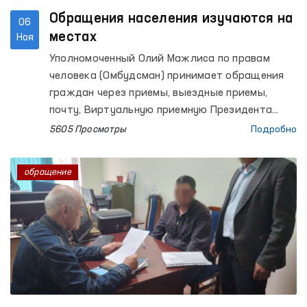
Обращения населения изучаются на
06
местах
Ноя
Уполномоченный Олий Мажлиса по правам
человека (Омбудсман) принимает обращения
граждан через приемы, выездные приемы,
почту, Виртуальную приемную Президента
Республики Узбекистан, интернет-портал
5605 Просмотры
Подробно
www.pm.gov.uz, сайт ombudsman.uz, мобильное
приложение и «Ящики Омбудсмана». Исходя из
обращение
содержания обращений, вопросы, требующие
изучения, рассматриваются на местах.