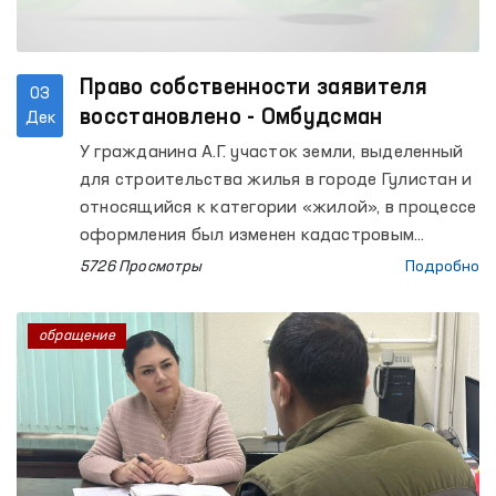
Право собственности заявителя
03
восстановлено - Омбудсман
Дек
У гражданина А.Г. участок земли, выделенный
для строительства жилья в городе Гулистан и
относящийся к категории «жилой», в процессе
оформления был изменен кадастровым
органом на категорию «нежилой». В
5726 Просмотры
Подробно
результате этой смены статуса на имя
гражданина была начислена налоговая
обращение
задолженность свыше 9 миллионов сумов.