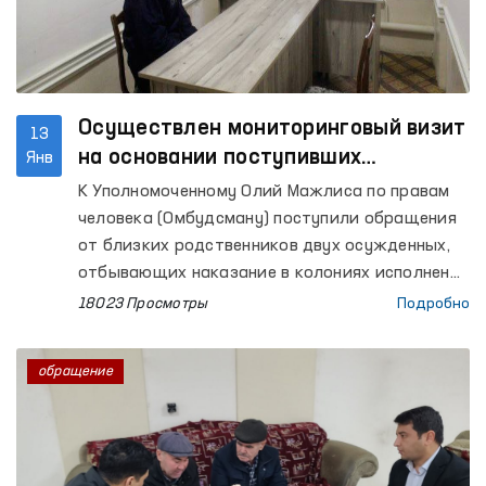
Осуществлен мониторинговый визит
13
на основании поступивших
Янв
обращений к Омбудсману
К Уполномоченному Олий Мажлиса по правам
человека (Омбудсману) поступили обращения
от близких родственников двух осужденных,
отбывающих наказание в колониях исполнения
наказания № 4 и 5 Навоийской области.
18023 Просмотры
Подробно
обращение