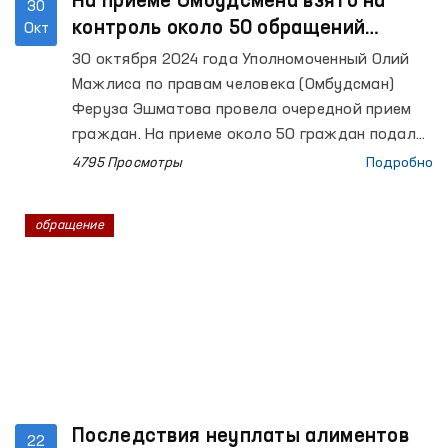
прокуратуры. В результате принятых мер в
На приеме Омбудсмена взято на
30
пользу гражданки С.Г. была взыскана сумма
контроль около 50 обращений
Окт
отпускных в размере около 10 миллионов
граждан
30 октября 2024 года Уполномоченный Олий
сумов.
Мажлиса по правам человека (Омбудсман)
Феруза Эшматова провела очередной прием
граждан. На приеме около 50 граждан подали
обращения, касающиеся нарушений трудовых
4795 Просмотры
Подробно
прав, получения социальной помощи, вопросов
жилья, помилования, судебно-правовых и
обращение
следственных процессов, семейных и
имущественных отношений и других вопросов.
Последствия неуплаты алиментов
22