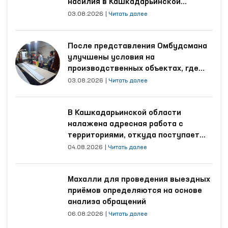
насилия в Кашкадарьинской
области
03.08.2026
|
Читать далее
После представления Омбудсмана
улучшены условия на
производственных объектах, где
трудятся осуждённые
03.08.2026
|
Читать далее
В Кашкадарьинской области
налажена адресная работа с
территориями, откуда поступает
наибольшее количество обращений
04.08.2026
|
Читать далее
Махалли для проведения выездных
приёмов определяются на основе
анализа обращений
06.08.2026
|
Читать далее