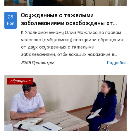
Осужденные с тяжелыми
26
заболеваниями освобождены от
Ноя
отбытия наказания
К Уполномоченному Олий Мажлиса по правам
человека (омбудсману) поступили обращения
от двух осужденных с тяжелыми
заболеваниями, отбывающих наказание в
колонии-поселение №41 Сурхандарьинской
3296 Просмотры
Подробно
области, с просьбой оказать содействие в
освобождении от отбытия наказания.
обращение