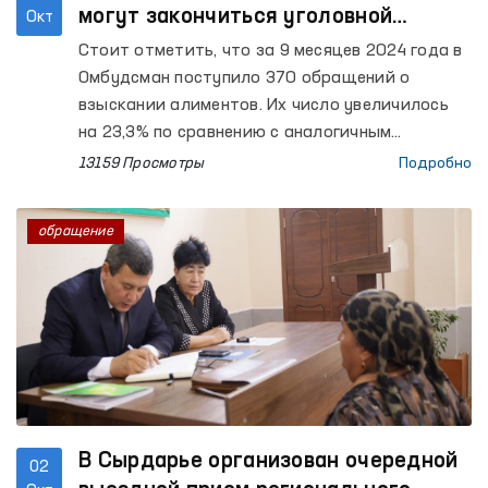
могут закончиться уголовной
Окт
ответственностью-Омбудсман
Стоит отметить, что за 9 месяцев 2024 года в
Омбудсман поступило 370 обращений о
взыскании алиментов. Их число увеличилось
на 23,3% по сравнению с аналогичным
периодом 2023 года.
13159 Просмотры
Подробно
обращение
В Сырдарье организован очередной
02