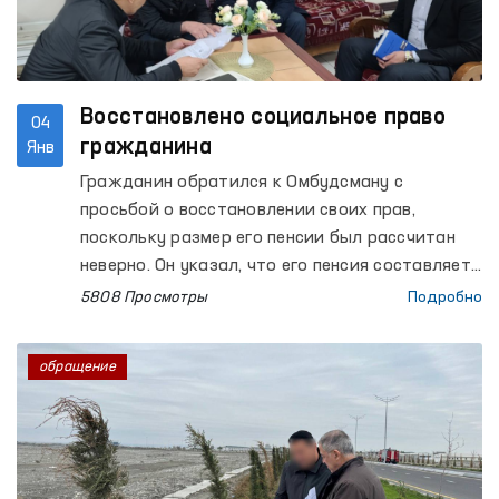
Восстановлено социальное право
04
гражданина
Янв
Гражданин обратился к Омбудсману с
просьбой о восстановлении своих прав,
поскольку размер его пенсии был рассчитан
неверно. Он указал, что его пенсия составляет
920 000 сумов, однако из-за неполного учета
5808 Просмотры
Подробно
заработной платы он получает значительно
меньше, чем должен. Гражданин обращался в
обращение
Пенсионный отдел Зангиатинского района с
этой проблемой, но его обращение было
поверхностно рассмотрен и отклонен.