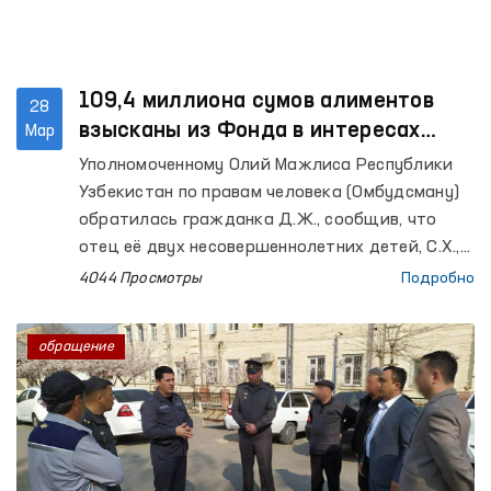
109,4 миллиона сумов алиментов
28
взысканы из Фонда в интересах
Мар
несовершеннолетних – Омбудсман
Уполномоченному Олий Мажлиса Республики
Узбекистан по правам человека (Омбудсману)
обратилась гражданка Д.Ж., сообщив, что
отец её двух несовершеннолетних детей, С.Х., в
течение длительного времени уклоняется от
4044 Просмотры
Подробно
выплаты алиментов. Также она указала, что
подавала заявление на погашение
обращение
задолженности за счёт средств Алиментного
фонда, однако её обращение не было
удовлетворено.