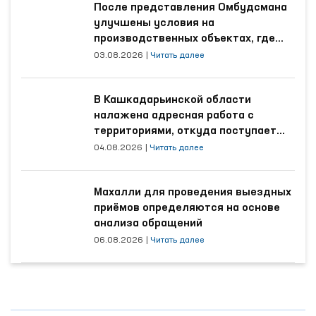
После представления Омбудсмана
улучшены условия на
производственных объектах, где
трудятся осуждённые
03.08.2026
|
Читать далее
В Кашкадарьинской области
налажена адресная работа с
территориями, откуда поступает
наибольшее количество обращений
04.08.2026
|
Читать далее
Махалли для проведения выездных
приёмов определяются на основе
анализа обращений
06.08.2026
|
Читать далее