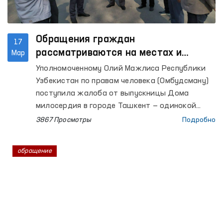
Обращения граждан
17
рассматриваются на местах и
Мар
получают положительное решение
Уполномоченному Олий Мажлиса Республики
Узбекистан по правам человека (Омбудсману)
поступила жалоба от выпускницы Дома
милосердия в городе Ташкент — одинокой
девушки, оставшейся без попечения
3867 Просмотры
Подробно
родителей, — о том, что её социальные права
не реализуются в течение двух лет.
обращение