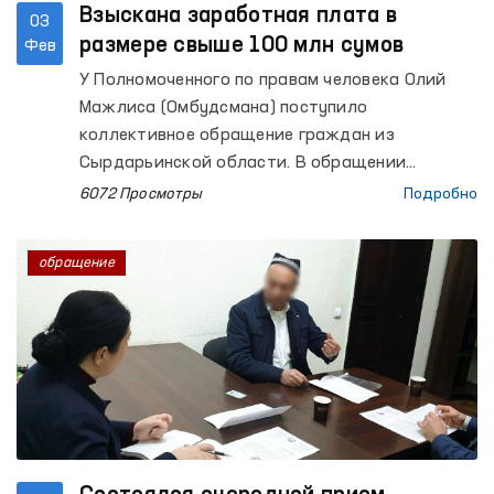
Взыскана заработная плата в
03
размере свыше 100 млн сумов
Фев
У Полномоченного по правам человека Олий
Мажлиса (Омбудсмана) поступило
коллективное обращение граждан из
Сырдарьинской области. В обращении
граждане жаловались, что производственное
6072 Просмотры
Подробно
предприятие, расположенное в городе
Гулистан, не выплатило заработную плату за
обращение
15-дневный рабочий период в октябре и
ноябре 2023 года.