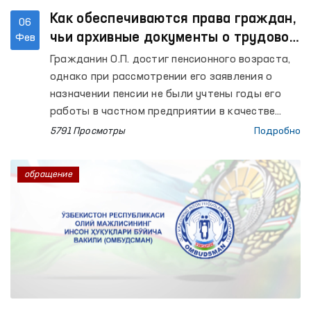
Как обеспечиваются права граждан,
06
чьи архивные документы о трудовом
Фев
стаже не сохранились?
Гражданин О.П. достиг пенсионного возраста,
однако при рассмотрении его заявления о
назначении пенсии не были учтены годы его
работы в частном предприятии в качестве
работника, выполнявшего функции по
5791 Просмотры
Подробно
обслуживанию и покраске, за 12 летний
период, поскольку документы,
обращение
подтверждающие этот трудовой стаж, не
сохранились в архиве.