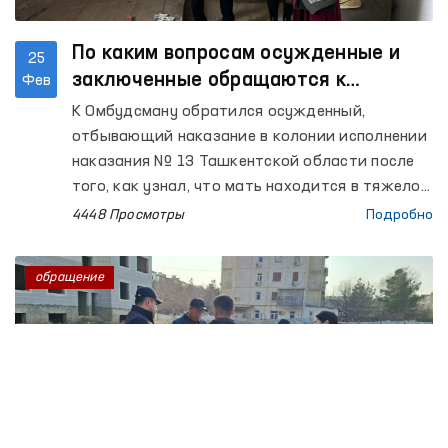
По каким вопросам осужденные и
25
заключенные обращаются к
Фев
Омбудсману?
К Омбудсману обратился осужденный,
отбывающий наказание в колонии исполнении
наказания № 13 Ташкентской области после
того, как узнал, что мать находится в тяжелом
состоянии, осталась одна и без опекуна.
4448 Просмотры
Подробно
обращение