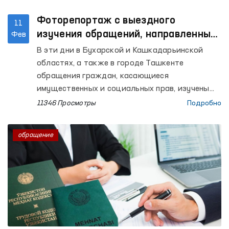
Фоторепортаж с выездного
11
изучения обращений, направленных
Фев
Омбудсману
В эти дни в Бухарской и Кашкадарьинской
областях, а также в городе Ташкенте
обращения граждан, касающиеся
имущественных и социальных прав, изучены
рабочей группой под руководством
11346 Просмотры
Подробно
региональных представителей Омбудсмана.
обращение