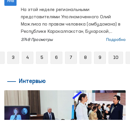
Янв
На этой неделе региональными
представителями Уполномоченного Олий
Мажлиса по правам человека (омбудсмана) в
Республике Каракалпакстан, Бухарской,
Наманганской и Хорезмской областях были
3748 Просмотры
Подробно
изучены обращения заключенных,
содержащихся в изоляторах.
Previous
3
4
5
6
7
8
9
10
Интервью