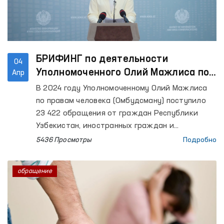
БРИФИНГ по деятельности
04
Уполномоченного Олий Мажлиса по
Апр
правам человека (Омбудсмана) за
В 2024 году Уполномоченному Олий Мажлиса
2024 год
по правам человека (Омбудсману) поступило
23 422 обращения от граждан Республики
Узбекистан, иностранных граждан и
омбудсманов иностранных государств, лиц без
5436 Просмотры
Подробно
гражданства, общественных организаций и
других юридических лиц. Из них 2747
обращение
обращений поступили от лиц, находящихся в
специальных приемниках, изоляторах
временного содержания, следственных
изоляторах, учреждениях исполнения