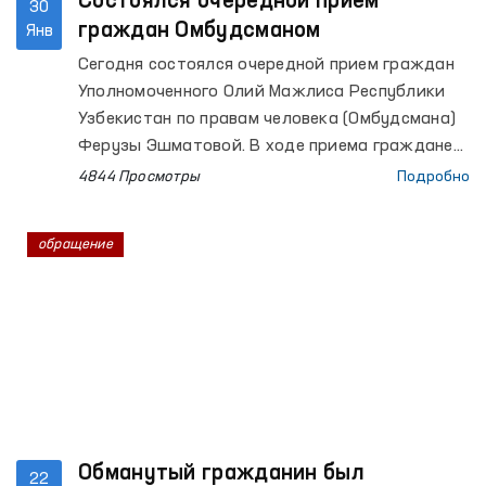
Состоялся очередной прием
30
граждан Омбудсманом
Янв
Сегодня состоялся очередной прием граждан
Уполномоченного Олий Мажлиса Республики
Узбекистан по правам человека (Омбудсмана)
Ферузы Эшматовой. В ходе приема граждане
обращались с вопросами, касающимися
4844 Просмотры
Подробно
защиты прав медицинских работников,
жилищных вопросов, взыскания алиментов,
обращение
прав осужденных, банковских и кредитных
споров, социально-экономических и иных прав,
а также судебно-следственных и гражданско-
правовых споров.
Обманутый гражданин был
22