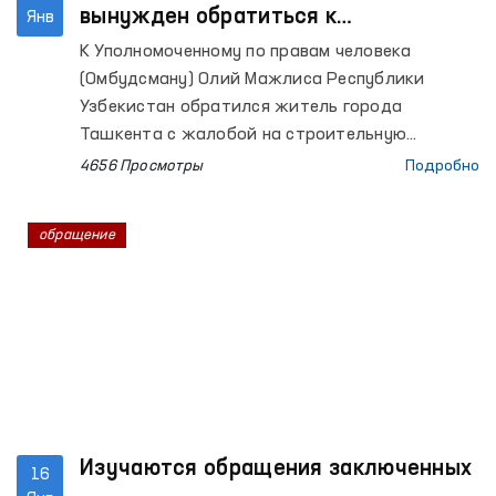
вынужден обратиться к
Янв
Омбудсману: обращения изучаются
К Уполномоченному по правам человека
на местах
(Омбудсману) Олий Мажлиса Республики
Узбекистан обратился житель города
Ташкента с жалобой на строительную
компанию в связи с тем, что уже почти 7 лет
4656 Просмотры
Подробно
он остается без жилья.
обращение
Изучаются обращения заключенных
16