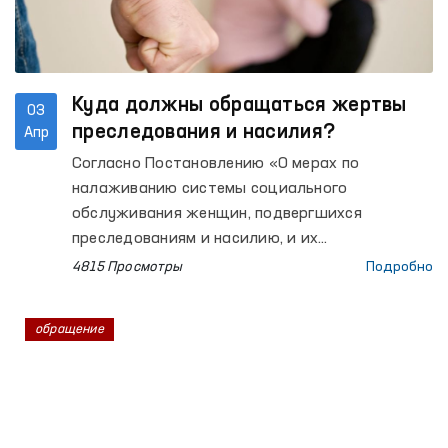
наказаний, дисциплинарных частей,
учреждениях принудительного лечения, а
также их представителей.
Куда должны обращаться жертвы
03
преследования и насилия?
Апр
Согласно Постановлению «О мерах по
налаживанию системы социального
обслуживания женщин, подвергшихся
преследованиям и насилию, и их
несовершеннолетних детей», жертвы
4815 Просмотры
Подробно
преследования и насилия по факту
преследования и насилия от физических и
обращение
юридических лиц могут обратиться в
следующих формах: