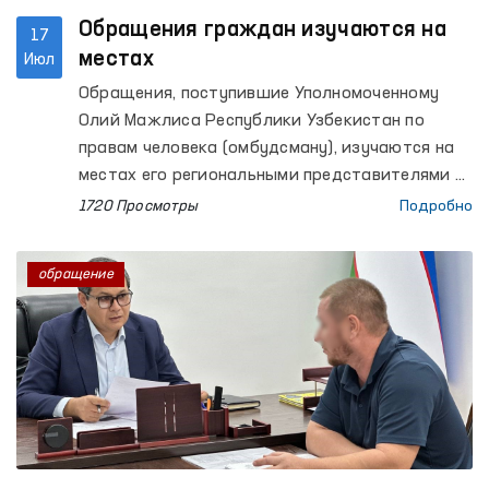
Обращения граждан изучаются на
17
местах
Июл
Обращения, поступившие Уполномоченному
Олий Мажлиса Республики Узбекистан по
правам человека (омбудсману), изучаются на
местах его региональными представителями с
целью уточнения обстоятельств и получения
1720 Просмотры
Подробно
дополнительной информации.
обращение