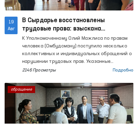
В Сырдарье восстановлены
19
трудовые права: взыскана
Авг
заработная плата в размере 38
К Уполномоченному Олий Мажлиса по правам
миллионов сумов, отменено
человека (Омбудсману) поступило несколько
незаконное взыскание
коллективных и индивидуальных обращений о
нарушении трудовых прав. Указанные
обращения были изучены региональным
2146 Просмотры
Подробно
представителем Омбудсмана в Сырдарьинской
области совместно с главным управлением по
обращение
сокращению бедности и занятости области.