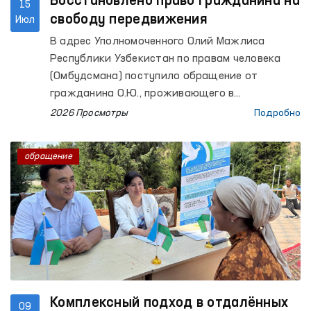
Восстановлено право гражданина на
15
свободу передвижения
Июл
В адрес Уполномоченного Олий Мажлиса
Республики Узбекистан по правам человека
(Омбудсмана) поступило обращение от
гражданина О.Ю., проживающего в
Иштыханском районе Самаркандской области.
2026 Просмотры
Подробно
обращение
Комплексный подход в отдалённых
09