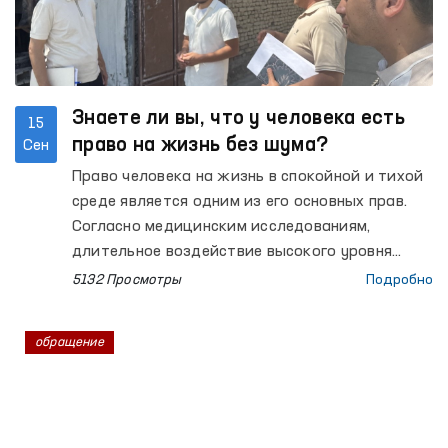
Знаете ли вы, что у человека есть
15
право на жизнь без шума?
Сен
Право человека на жизнь в спокойной и тихой
среде является одним из его основных прав.
Согласно медицинским исследованиям,
длительное воздействие высокого уровня
шума у взрослых может вызывать
5132 Просмотры
Подробно
расстройства нервной системы, повышение
артериального давления и увеличивать риск
обращение
сердечно-сосудистых заболеваний. У детей же
это может привести к нарушению режима сна,
снижению концентрации внимания и памяти. В
этой связи в законодательстве чётко