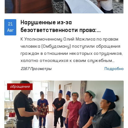
Нарушенные из-за
21
безответственности права:
Авг
восстановлены при содействии
К Уполномоченному Олий Мажлиса по правам
Омбудсмана
человека (Омбудсману) поступили обращения
граждан в отношении некоторых сотрудников,
халатно относящихся к своим служебным
обязанностям.
2167 Просмотры
Подробно
обращение