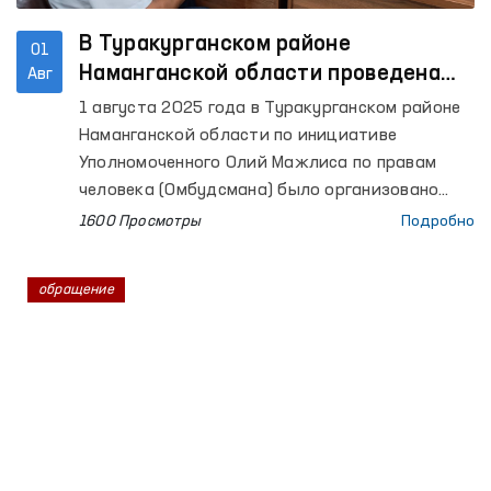
В Туракурганском районе
01
Наманганской области проведена
Авг
Школа Омбудсмана на основе
1 августа 2025 года в Туракурганском районе
анализа обращений
Наманганской области по инициативе
Уполномоченного Олий Мажлиса по правам
человека (Омбудсмана) было организовано
мероприятие в рамках проекта «Школа
1600 Просмотры
Подробно
Омбудсмана».
обращение