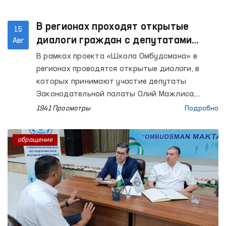
В регионах проходят открытые
15
диалоги граждан с депутатами
Авг
нижней палаты парламента и
В рамках проекта «Школа Омбудсмана» в
региональными представителями
регионах проводятся открытые диалоги, в
Омбудсмана
которых принимают участие депутаты
Законодательной палаты Олий Мажлиса,
избранные от данных территорий, и изучают
1941 Просмотры
Подробно
обращения населения. Такое сотрудничество
служит эффективному решению проблем
обращение
граждан, обеспечению их прав и законных
интересов, а также укреплению диалога
между государственными органами и
населением.