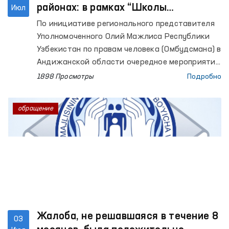
районах: в рамках “Школы
Июл
Омбудсмана” проведены
По инициативе регионального представителя
медицинский осмотр, выездной
Уполномоченного Олий Мажлиса Республики
приём и презентация молодёжных
Узбекистан по правам человека (Омбудсмана) в
кружков
Андижанской области очередное мероприятие
в рамках проекта “Школа Омбудсмана” было
1898 Просмотры
Подробно
организовано в средней школе №37,
расположенной в махалле “Узункуча”
обращение
Джалакудукского района.
Жалоба, не решавшаяся в течение 8
03