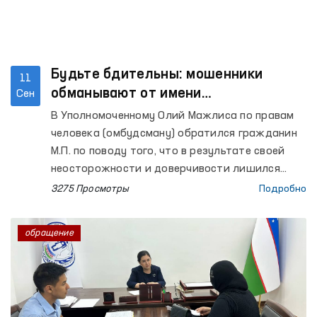
определены допустимые уровни шума в
различных местах.
Будьте бдительны: мошенники
11
обманывают от имени
Сен
правоохранительных органов –
В Уполномоченному Олий Мажлиса по правам
Омбудсман
человека (омбудсману) обратился гражданин
М.П. по поводу того, что в результате своей
неосторожности и доверчивости лишился
крупной суммы денежных средств.
3275 Просмотры
Подробно
обращение