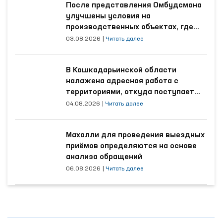
После представления Омбудсмана
улучшены условия на
производственных объектах, где
трудятся осуждённые
03.08.2026
|
Читать далее
В Кашкадарьинской области
налажена адресная работа с
территориями, откуда поступает
наибольшее количество обращений
04.08.2026
|
Читать далее
Махалли для проведения выездных
приёмов определяются на основе
анализа обращений
06.08.2026
|
Читать далее