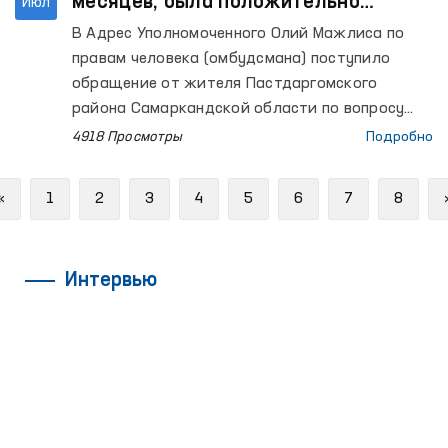
месяцев, была положительно
Июл
разрешена под контролем
В Адрес Уполномоченного Олий Мажлиса по
Омбудсмана
правам человека (омбудсмана) поступило
обращение от жителя Пастдаргомского
района Самаркандской области по вопросу
подключения к системе природного
4918 Просмотры
Подробно
газоснабжения.
Previous
«
1
2
3
4
5
6
7
8
Интервью