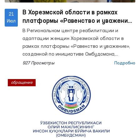
В Хорезмской области в рамках
21
платформы «Равенство и уважение»
Июл
рассмотрены и решены обращения
В Региональном центре реабилитации и
женщин
адаптации женщин Хорезмской области в
рамках платформы «Равенство и уважение»,
созданной по инициативе Омбудсмана,
проведено мероприятие «Автобус правовой
927 Просмотры
Подробно
помощи».
обращение