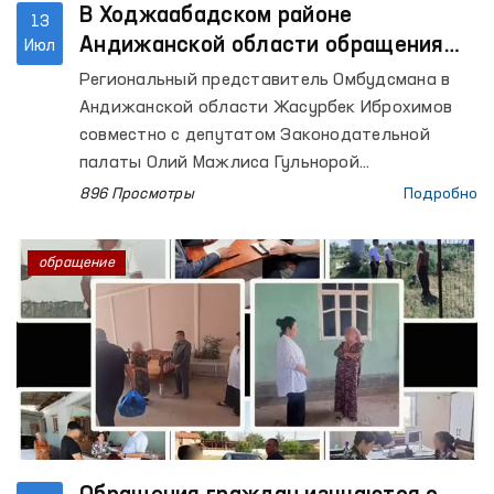
В Ходжаабадском районе
13
Андижанской области обращения
Июл
граждан изучены на уровне местных
Региональный представитель Омбудсмана в
сообществ
Андижанской области Жасурбек Иброхимов
совместно с депутатом Законодательной
палаты Олий Мажлиса Гульнорой
Абдувохидовой организовал выездной приём в
896 Просмотры
Подробно
Ходжаабадском районе Андижанской области
с целью изучения обращений граждан на
обращение
месте.