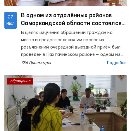
В одном из отдалённых районов
27
Самаркандской области состоялся
Июл
выездной приём
В целях изучения обращений граждан на
месте и предоставления им правовых
разъяснений очередной выездной приём был
проведён в Пахтачинском районе — одном из
отдалённых районов Самаркандской области.
754 Просмотры
Подробно
обращение