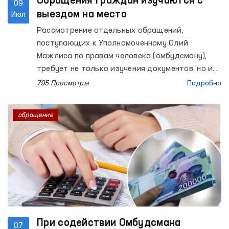
Обращения граждан изучаются с
09
выездом на место
Июл
Рассмотрение отдельных обращений,
поступающих к Уполномоченному Олий
Мажлиса по правам человека (омбудсману),
требует не только изучения документов, но и
проверки изложенных фактов
795 Просмотры
Подробно
непосредственно на месте.
обращение
При содействии Омбудсмана
07