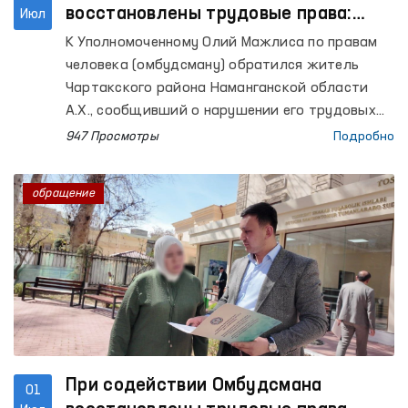
восстановлены трудовые права:
Июл
работники вновь трудоустроены,
К Уполномоченному Олий Мажлиса по правам
взыскана задолженность по
человека (омбудсману) обратился житель
заработной плате
Чартакского района Наманганской области
А.Х., сообщивший о нарушении его трудовых
прав. По словам заявителя, предприятие, в
947 Просмотры
Подробно
котором он работал, более года не
выплачивало ему заработную плату в размере
обращение
свыше 30 млн сумов. Обращение было изучено
региональным представителем Омбудсмана в
Наманганской области.
При содействии Омбудсмана
01