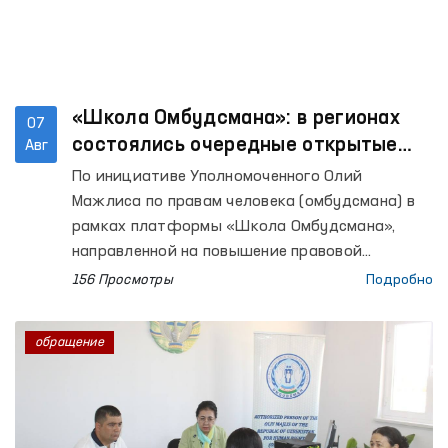
«Школа Омбудсмана»: в регионах
07
состоялись очередные открытые
Авг
встречи с гражданами
По инициативе Уполномоченного Олий
Мажлиса по правам человека (омбудсмана) в
рамках платформы «Школа Омбудсмана»,
направленной на повышение правовой
осведомлённости населения, продолжаются
156 Просмотры
Подробно
открытые встречи с гражданами в регионах.
обращение