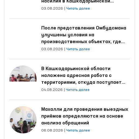
насилия в Кашкадарьинской
области
03.08.2026
|
Читать далее
После представления Омбудсмана
улучшены условия на
производственных объектах, где
трудятся осуждённые
03.08.2026
|
Читать далее
В Кашкадарьинской области
налажена адресная работа с
территориями, откуда поступает
наибольшее количество обращений
04.08.2026
|
Читать далее
Махалли для проведения выездных
приёмов определяются на основе
анализа обращений
06.08.2026
|
Читать далее