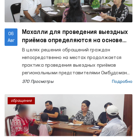
Махалли для проведения выездных
06
приёмов определяются на основе
Авг
анализа обращений
В целях решения обращений граждан
непосредственно на местах продолжается
практика проведения выездных приёмов
региональными представителями Омбудсмана.
При этом махалли, в которых организуются
370 Просмотры
Подробно
выездные приёмы, определяются на основе
анализа обращений, поступающих от
обращение
граждан.