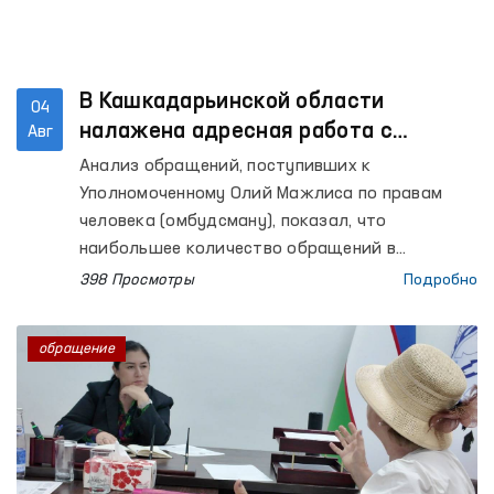
В Кашкадарьинской области
04
налажена адресная работа с
Авг
территориями, откуда поступает
Анализ обращений, поступивших к
наибольшее количество обращений
Уполномоченному Олий Мажлиса по правам
человека (омбудсману), показал, что
наибольшее количество обращений в
Кашкадарьинской области поступает из
398 Просмотры
Подробно
Касанского района.
обращение