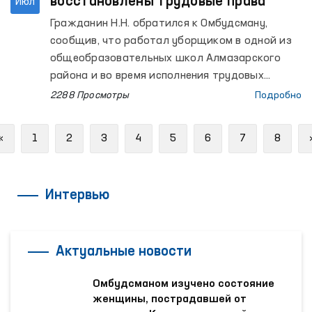
восстановлены трудовые права
Июл
Гражданин Н.Н. обратился к Омбудсману,
сообщив, что работал уборщиком в одной из
общеобразовательных школ Алмазарского
района и во время исполнения трудовых
обязанностей получил вред здоровью. При
2288 Просмотры
Подробно
этом причинённый ущерб и расходы на
лечение не были ему компенсированы в
Previous
«
1
2
3
4
5
6
7
8
порядке, установленном законодательством, в
связи с чем он выразил своё несогласие.
Интервью
Актуальные новости
Омбудсманом изучено состояние
женщины, пострадавшей от