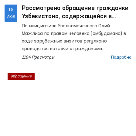
Рассмотрено обращение гражданки
15
Узбекистана, содержащейся в
Июл
следственном изоляторе в Беларуси
По инициативе Уполномоченного Олий
Мажлиса по правам человека (омбудсмана) в
ходе зарубежных визитов регулярно
проводятся встречи с гражданами
Узбекистана, содержащимися в
1194 Просмотры
Подробно
пенитенциарных учреждениях иностранных
государств.
обращение