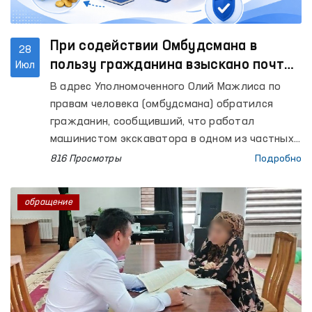
При содействии Омбудсмана в
28
пользу гражданина взыскано почти
Июл
60 миллионов сумов заработной
В адрес Уполномоченного Олий Мажлиса по
платы и компенсации
правам человека (омбудсмана) обратился
гражданин, сообщивший, что работал
машинистом экскаватора в одном из частных
предприятий. Вместе с тем он выразил
816 Просмотры
Подробно
недовольство тем, что ему не были выплачены
заработная плата за период с января по май
обращение
2025 года, а также расчётные выплаты,
подлежащие выплате при прекращении
трудового договора.