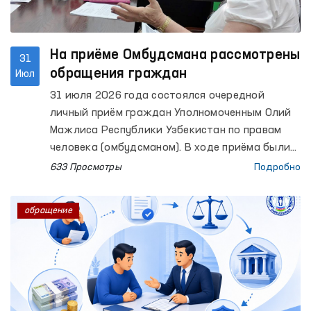
На приёме Омбудсмана рассмотрены
31
обращения граждан
Июл
31 июля 2026 года состоялся очередной
личный приём граждан Уполномоченным Олий
Мажлиса Республики Узбекистан по правам
человека (омбудсманом). В ходе приёма были
рассмотрены обращения по вопросам права
633 Просмотры
Подробно
собственности, социальной защиты,
гражданско-правовых отношений, жилищных
обращение
вопросов, судебно-следственных процессов,
прав осуждённых и содержащихся под
стражей лиц, а также по другим правовым
вопросам.