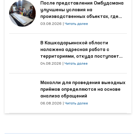
После представления Омбудсмана
улучшены условия на
производственных объектах, где
трудятся осуждённые
03.08.2026
|
Читать далее
В Кашкадарьинской области
налажена адресная работа с
территориями, откуда поступает
наибольшее количество обращений
04.08.2026
|
Читать далее
Махалли для проведения выездных
приёмов определяются на основе
анализа обращений
06.08.2026
|
Читать далее