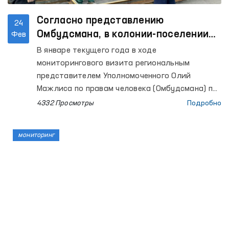
Согласно представлению
24
Омбудсмана, в колонии-поселении
Фев
Сырдарьи условия труда
В январе текущего года в ходе
осужденных улучшены
мониторингового визита региональным
представителем Уполномоченного Олий
Мажлиса по правам человека (Омбудсмана) по
Сырдарьинской области в колонию-поселение
4332 Просмотры
Подробно
№40 было внесено представление Омбудсмана
по выявленным недостаткам, в частности,
мониторинг
условиям в душевых помещениях для
осужденных и соответствии столовой
санитарным нормам в некоторых
производственных объектах.