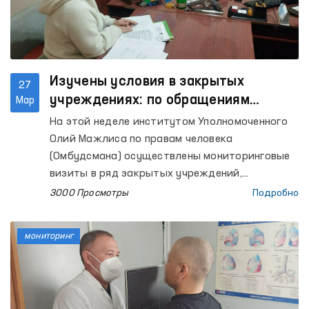
Изучены условия в закрытых
27
учреждениях: по обращениям
Мар
оказана практическая помощь
На этой неделе институтом Уполномоченного
Олий Мажлиса по правам человека
(Омбудсмана) осуществлены мониторинговые
визиты в ряд закрытых учреждений,
расположенных в Республике Каракалпакстан,
3000 Просмотры
Подробно
Навоийской, Ферганской, Сырдарьинской,
Андижанской, Сурхандарьинской,
мониторинг
Наманганской областях и городе Ташкенте.