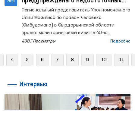
предупреждены о недостаточных
Янв
условиях для осужденных, которых
Региональный представитель Уполномоченного
привлекали к труду — Омбудсман
Олий Мажлиса по правам человека
(Омбудсмана) в Сырдарьинской области
провел мониторинговый визит в 40-ю
исправительную колонию региона, выявив ряд
4807 Просмотры
Подробно
некоторых недостатков.
Previous
4
5
6
7
8
9
10
11
Интервью