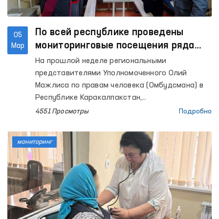
По всей республике проведены
05
мониторинговые посещения ряда
Мар
закрытых учреждений
На прошлой неделе региональными
представителями Уполномоченного Олий
Мажлиса по правам человека (Омбудсмана) в
Республике Каракалпакстан,
Сурхандарьинской, Кашкадарьинской,
4551 Просмотры
Подробно
Хорезмской, Бухарской, Ферганской,
Сырдарьинской и Наманганской областей, а
мониторинг
также города Ташкента осуществлены
мониторинговые посещения закрытых
учреждений по содержанию лиц с
ограниченной свободой передвижения. В них
приняли участие также члены общественной
группы.