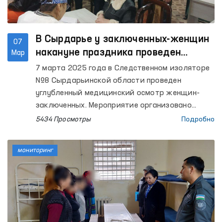
В Сырдарье у заключенных-женщин
07
накануне праздника проведен
Мар
медицинский осмотр
7 марта 2025 года в Следственном изоляторе
№8 Сырдарьинской области проведен
углубленный медицинский осмотр женщин-
заключенных. Мероприятие организовано
Уполномоченным Олий Мажлиса Республики
5434 Просмотры
Подробно
Узбекистан по правам человека (омбудсманом)
совместно с Управлением здравоохранения
мониторинг
Сырдарьинской области и 3-Региональным
координационным центром Департамента
исполнения наказаний при МВД.