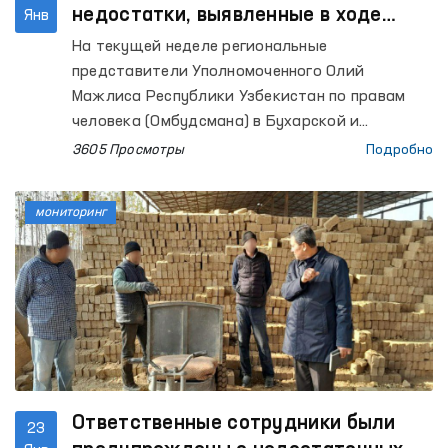
недостатки, выявленные в ходе
Янв
предыдущих мониторингов
На текущей неделе региональные
представители Уполномоченного Олий
Мажлиса Республики Узбекистан по правам
человека (Омбудсмана) в Бухарской и
Кашкадарьинской областях провели
3605 Просмотры
Подробно
мониторинговые визиты в ряд учреждений
исполнения наказаний.
мониторинг
Ответственные сотрудники были
23