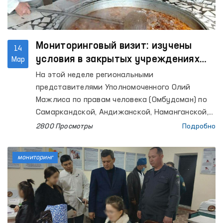
Мониторинговый визит: изучены
14
условия в закрытых учреждениях
Мар
Самаркандской, Андижанской,
На этой неделе региональными
Наманганской, Бухарской,
представителями Уполномоченного Олий
Сурхандарьинской областей и
Мажлиса по правам человека (Омбудсман) по
города Ташкента
Самаркандской, Андижанской, Наманганской,
Бухарской и Сурхандарьинской областям и
2800 Просмотры
Подробно
города Ташкента совершены мониторинговые
визиты в ряд пенитенциарных учреждений.
мониторинг