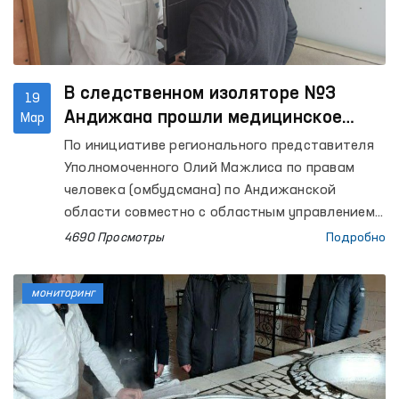
В следственном изоляторе №3
19
Андижана прошли медицинское
Мар
обследование более 150
По инициативе регионального представителя
содержащихся лиц
Уполномоченного Олий Мажлиса по правам
человека (омбудсмана) по Андижанской
области совместно с областным управлением
здравоохранения в следственном изоляторе
4690 Просмотры
Подробно
№3, расположенное в городе Андижан,
проведен углубленный медицинский осмотр. В
мониторинг
нем более 150 лиц, содержащиеся в
изоляторе, прошли медицинское
обследование.