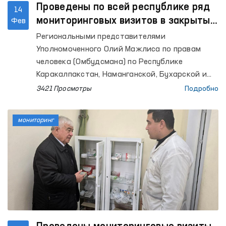
Проведены по всей республике ряд
14
мониторинговых визитов в закрытые
Фев
учреждения с ограниченной
Региональными представителями
свободой передвижения
Уполномоченного Олий Мажлиса по правам
человека (Омбудсмана) по Республике
Каракалпакстан, Наманганской, Бухарской и
Хорезмской областей, а также города
3421 Просмотры
Подробно
Ташкента осуществлены мониторинговые
посещения ряда закрытых учреждений.
мониторинг