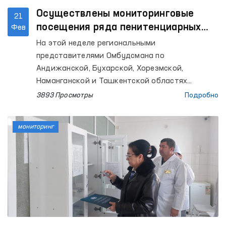
Осуществлены мониторинговые
21
посещения ряда пенитенциарных
Фев
учреждений в Андижанской,
На этой неделе региональными
Бухарской, Хорезмской,
представителями Омбудсмана по
Наманганской и Ташкентской
Андижанской, Бухарской, Хорезмской,
областях
Наманганской и Ташкентской областях
проведены мониторинговые посещения ряда
3893 Просмотры
Подробно
закрытых учреждений по содержанию лиц с
ограниченной свободой передвижения.
мониторинг