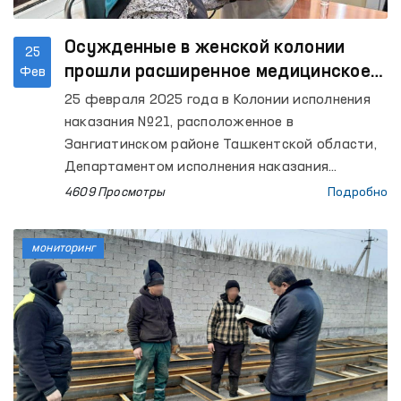
Осужденные в женской колонии
25
прошли расширенное медицинское
Фев
обследование
25 февраля 2025 года в Колонии исполнения
наказания №21, расположенное в
Зангиатинском районе Ташкентской области,
Департаментом исполнения наказания
совместно с Министерством здравоохранения
4609 Просмотры
Подробно
Республики Узбекистан, Уполномоченным по
правам человека (омбудсманом) и Комитетом
мониторинг
по делам семьи и женщин организован
углубленный медицинский осмотр женщин-
осужденных, отбывающих наказание.