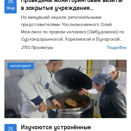
Проведены мониторинговые визиты
05
в закрытые учреждения
Фев
Сурхандарьинской, Хорезмской и
На минувшей неделе региональными
Бухарской областей
представителями Уполномоченного Олий
Мажлиса по правам человека (Омбудсмана) по
Сурхандарьинской, Хорезмской и Бухарской
областям осуществлены мониторинговые
2701 Просмотры
Подробно
визиты в места содержания лиц с
ограниченной свободой передвижения.
мониторинг
Изучаются устранённые
25