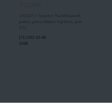
Адрес
100007, г. Ташкент, Яшнабадский
район, улица Мирзо Улугбека, дом
57/1
(71) 200-10-96
1096