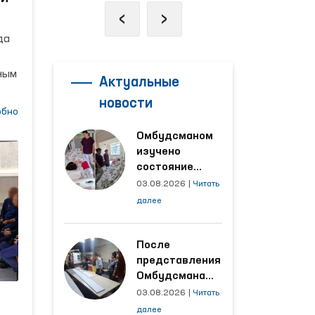
‹
›
да
ным
Актуальные
новости
тан
обно
ии
Омбудсманом
е
изучено
состояние
женщины,
03.08.2026
|
Читать
пострадавшей от
далее
насилия в
Кашкадарьинской
области
После
представления
Омбудсмана
ен
улучшены
03.08.2026
|
Читать
условия на
далее