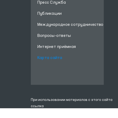
Пресс Служба
ценности человеческого
достоинства, единства
Публикации
семьи и доброты. После
искренних диалогов
Международное сотрудничество
были представлены
Вопросы-ответы
концертные программы.
Интернет приёмная
Карта сайта
При использовании материалов с этого сайта
ссылка
на сайт
www.ombudsman.uz
обязательна