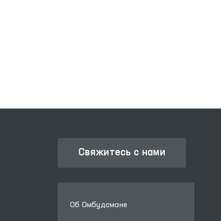
Шермухаммедова,
заслуженный артист
Узбекистана Алишер
Рузметов, актер театра
ЗАКОНОДАТЕЛЬНАЯ ПАЛАТА
ОЛИЙ МАЖЛИСА
и кино Бахром Усманов,
певец Государственной
филармонии
Узбекистана
Фахриддин
Холназаров,
руководитель
Навоийского
Свяжитесь с нами
областного отделения
Республиканского
центра духовности и
просвещения Рустам
Хаитов и другие
Об Омбудсмане
пропагандировали