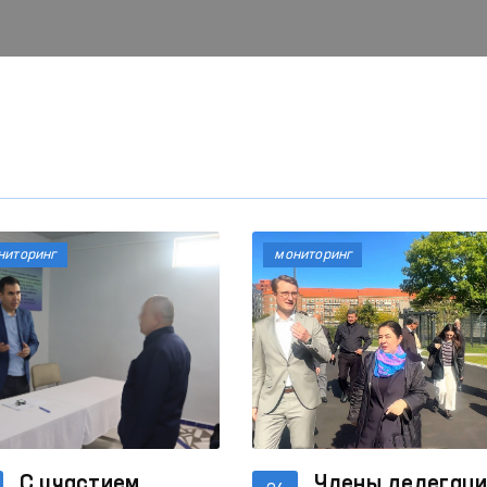
ниторинг
мониторинг
Механизмы противодействия
Один день Омбудсма
насилию в отношении
женщин и детей в
Читать далее
Читать далее
социальных сетях
С участием
Члены делегац