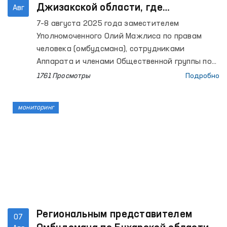
Джизакской области, где
Авг
содержатся лица с ограниченной
7–8 августа 2025 года заместителем
свободой передвижения, проведены
Уполномоченного Олий Мажлиса по правам
мониторинговые визиты
человека (омбудсмана), сотрудниками
Аппарата и членами Общественной группы по
выявлению и предупреждению случаев пыток
1761 Просмотры
Подробно
при Омбудсмане в рамках Национального
превентивного механизма осуществлены
мониторинг
мониторинговые визиты в ряд закрытых
учреждений Джизакской области, где
содержатся лица с ограниченной свободой
передвижения. В этих процессах приняли
участие также представители СМИ.
Региональным представителем
07