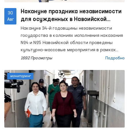
Накануне праздника независимости
30
для осужденных в Навоийской
Авг
области проведены духовные
Накануне 34-й годовщины независимости
мероприятия и мониторинговые
государства в колониях исполнения наказания
визиты.
№4 и №5 Навоийской области проведены
культурно-массовые мероприятия в рамках
«Общенационального фестиваля
1692 Просмотры
Подробно
солидарности», проходящего по всей
республике под лозунгом «Для Родины, для
мониторинг
нации, для народа». Участниками культурно-
просветительского каравана в составе
известных деятелей науки, искусства и
культуры, приехавшие в регион из республики,
проведены творческие встречи и
непосредственные беседы с сотрудниками
колоний и содержащимися там лицами.