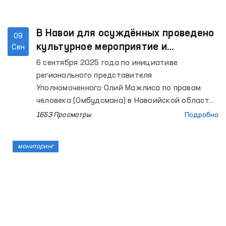
В Навои для осуждённых проведено
09
культурное мероприятие и
Сен
осуществлён мониторинговый визит
6 сентября 2025 года по инициативе
регионального представителя
Уполномоченного Олий Мажлиса по правам
человека (Омбудсмана) в Навоийской области
в колониях исполнения наказания № 4 и № 11
1653 Просмотры
Подробно
были проведены культурные мероприятия,
посвящённые 34-й годовщине Независимости.
мониторинг