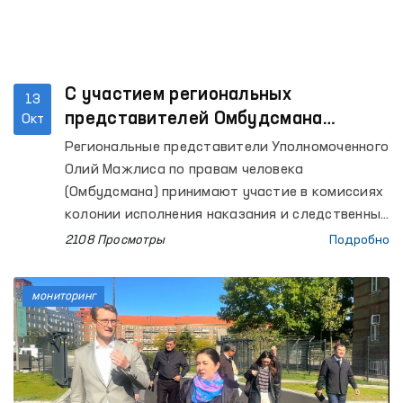
С участием региональных
13
представителей Омбудсмана
Окт
рассматриваются вопросы
Региональные представители Уполномоченного
признания осужденного вставшим
Олий Мажлиса по правам человека
или не вставшим на путь
(Омбудсмана) принимают участие в комиссиях
исправления
колонии исполнения наказания и следственных
изоляторов по предоставлению заключений о
2108 Просмотры
Подробно
признании осужденного вставшим или не
вставшим на путь исправления.
мониторинг