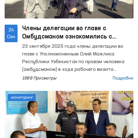
Члены делегации во главе с
24
Омбудсманом ознакомились с
Сен
деятельностью национального
23 сентября 2025 года члены делегации во
превентивного механизма Дании
главе с Уполномоченным Олий Мажлиса
Республики Узбекистан по правам человека
(омбудсманом) в ходе рабочего визита
ознакомились с деятельностью национального
1988 Просмотры
Подробно
превентивного механизма Дании. В Дании
мониторинг в рамках НПМ возложен на
мониторинг
Омбудсмана Парламента страны.