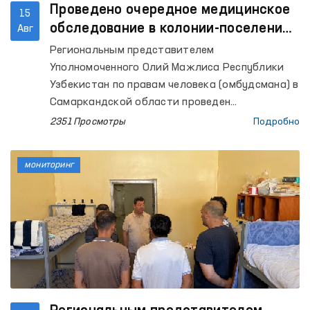
Проведено очередное медицинское
15
обследование в колонии-поселении
Авг
№ 37 Самаркандской области
Региональным представителем
Уполномоченного Олий Мажлиса Республики
Узбекистан по правам человека (омбудсмана) в
Самаркандской области проведен
мониторинговый визит в колонию-поселение
2351 Просмотры
Подробно
№ 37 Пастдаргамского района области.
мониторинг