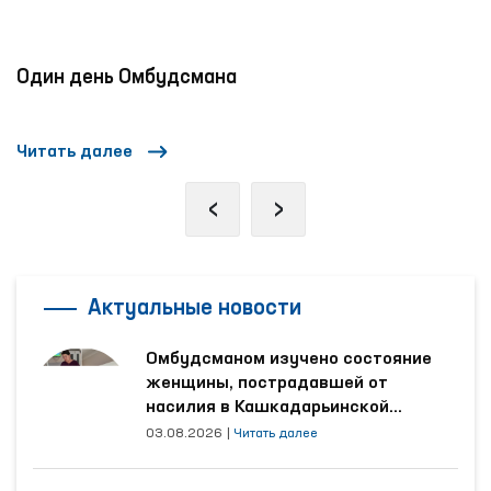
«Час омбудсмана»: проводятся интерактивные
занятия по правам человека
Читать далее
‹
›
Актуальные новости
Омбудсманом изучено состояние
женщины, пострадавшей от
насилия в Кашкадарьинской
области
03.08.2026
|
Читать далее