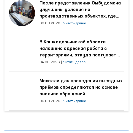
После представления Омбудсмана
улучшены условия на
производственных объектах, где
трудятся осуждённые
03.08.2026
|
Читать далее
В Кашкадарьинской области
налажена адресная работа с
территориями, откуда поступает
наибольшее количество обращений
04.08.2026
|
Читать далее
Махалли для проведения выездных
приёмов определяются на основе
анализа обращений
06.08.2026
|
Читать далее