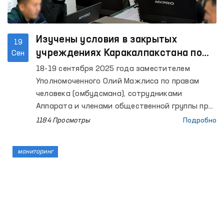
Изучены условия в закрытых
19
учреждениях Каракалпакстана по
Сен
содержанию лиц с ограниченной
18-19 сентября 2025 года заместителем
свободой передвижения
Уполномоченного Олий Мажлиса по правам
человека (омбудсмана), сотрудниками
Аппарата и членами общественной группы при
Омбудсмане по предупреждению пыток в
1184 Просмотры
Подробно
рамках Национального превентивного
механизма осуществлены мониторинговые
мониторинг
посещения ряда закрытых учреждений
Республики Каракалпакстан по содержанию
лиц с ограниченной свободой передвижения. В
этих процессах также приняли участие
представители СМИ.