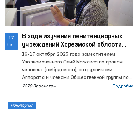
В ходе изучения пенитенциарных
17
учреждений Хорезмской области
Окт
было установлено, что некоторые
16–17 октября 2025 года заместителем
объекты отремонтированы по
Уполномоченного Олий Мажлиса по правам
рекомендации Омбудсмана
человека (омбудсмана), сотрудниками
Аппарата и членами Общественной группы по
предотвращению пыток в рамках
2379 Просмотры
Подробно
Национального превентивного механизма
осуществлены мониторинговые визиты в ряд
мониторинг
закрытых учреждений Хорезмской области,
где содержатся лица с ограниченной свободой
передвижения. В данном процессе приняли
участие также представители СМИ.