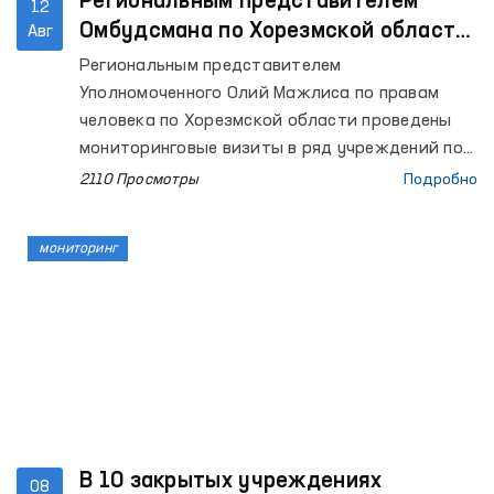
Региональным представителем
12
Омбудсмана по Хорезмской области
Авг
проведены мониторинговые визиты в
Региональным представителем
ряд закрытых учреждений
Уполномоченного Олий Мажлиса по правам
человека по Хорезмской области проведены
мониторинговые визиты в ряд учреждений по
содержанию лиц с ограниченной свободой
2110 Просмотры
Подробно
передвижения.
мониторинг
В 10 закрытых учреждениях
08