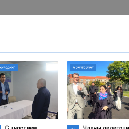
ниторинг
мониторинг
С участием
Члены делегац