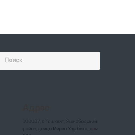
ике
ых
н, а
те
ода
и
ты
Адрес
100007, г. Ташкент, Яшнабадский
район, улица Мирзо Улугбека, дом