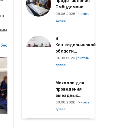
представления
Омбудсмана
улучшены
03.08.2026
|
Читать
да
условия на
далее
производственных
ным
объектах, где
трудятся
В
тан
осуждённые
Кашкадарьинской
обно
области
ии
налажена
е
04.08.2026
|
Читать
адресная работа
далее
с территориями,
откуда поступает
наибольшее
Махалли для
количество
проведения
обращений
выездных
приёмов
06.08.2026
|
Читать
определяются
далее
на основе
ен
анализа
обращений