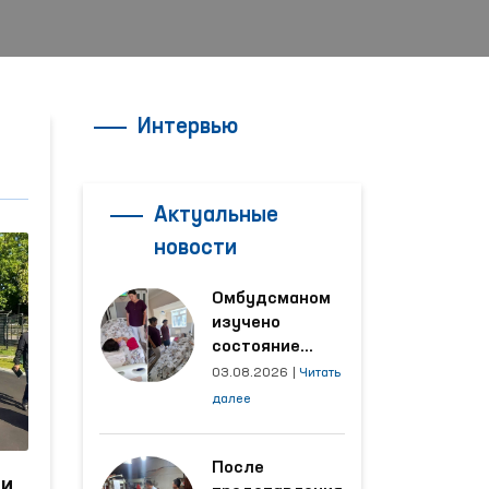
Интервью
Актуальные
новости
Омбудсманом
изучено
состояние
женщины,
03.08.2026
|
Читать
пострадавшей от
далее
насилия в
Кашкадарьинской
области
После
ии