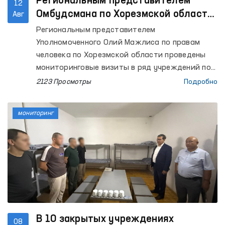
Региональным представителем
12
Омбудсмана по Хорезмской области
Авг
проведены мониторинговые визиты в
Региональным представителем
ряд закрытых учреждений
Уполномоченного Олий Мажлиса по правам
человека по Хорезмской области проведены
мониторинговые визиты в ряд учреждений по
содержанию лиц с ограниченной свободой
2123 Просмотры
Подробно
передвижения.
мониторинг
В 10 закрытых учреждениях
08