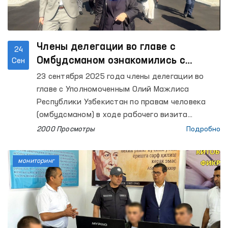
Члены делегации во главе с
24
Омбудсманом ознакомились с
Сен
деятельностью национального
23 сентября 2025 года члены делегации во
превентивного механизма Дании
главе с Уполномоченным Олий Мажлиса
Республики Узбекистан по правам человека
(омбудсманом) в ходе рабочего визита
ознакомились с деятельностью национального
2000 Просмотры
Подробно
превентивного механизма Дании. В Дании
мониторинг в рамках НПМ возложен на
мониторинг
Омбудсмана Парламента страны.