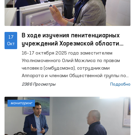
В ходе изучения пенитенциарных
17
учреждений Хорезмской области
Окт
было установлено, что некоторые
16–17 октября 2025 года заместителем
объекты отремонтированы по
Уполномоченного Олий Мажлиса по правам
рекомендации Омбудсмана
человека (омбудсмана), сотрудниками
Аппарата и членами Общественной группы по
предотвращению пыток в рамках
2386 Просмотры
Подробно
Национального превентивного механизма
осуществлены мониторинговые визиты в ряд
мониторинг
закрытых учреждений Хорезмской области,
где содержатся лица с ограниченной свободой
передвижения. В данном процессе приняли
участие также представители СМИ.