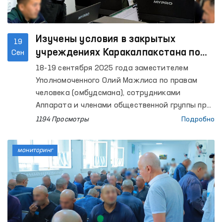
Изучены условия в закрытых
19
учреждениях Каракалпакстана по
Сен
содержанию лиц с ограниченной
18-19 сентября 2025 года заместителем
свободой передвижения
Уполномоченного Олий Мажлиса по правам
человека (омбудсмана), сотрудниками
Аппарата и членами общественной группы при
Омбудсмане по предупреждению пыток в
1194 Просмотры
Подробно
рамках Национального превентивного
механизма осуществлены мониторинговые
мониторинг
посещения ряда закрытых учреждений
Республики Каракалпакстан по содержанию
лиц с ограниченной свободой передвижения. В
этих процессах также приняли участие
представители СМИ.