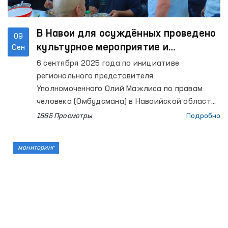
В Навои для осуждённых проведено
09
культурное мероприятие и
Сен
осуществлён мониторинговый визит
6 сентября 2025 года по инициативе
регионального представителя
Уполномоченного Олий Мажлиса по правам
человека (Омбудсмана) в Навоийской области
в колониях исполнения наказания № 4 и № 11
1665 Просмотры
Подробно
были проведены культурные мероприятия,
посвящённые 34-й годовщине Независимости.
мониторинг