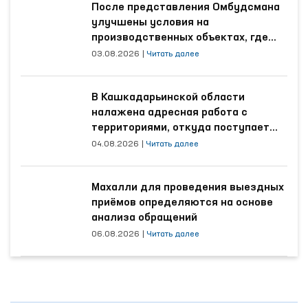
После представления Омбудсмана
улучшены условия на
производственных объектах, где
трудятся осуждённые
03.08.2026
|
Читать далее
В Кашкадарьинской области
налажена адресная работа с
территориями, откуда поступает
наибольшее количество обращений
04.08.2026
|
Читать далее
Махалли для проведения выездных
приёмов определяются на основе
анализа обращений
06.08.2026
|
Читать далее