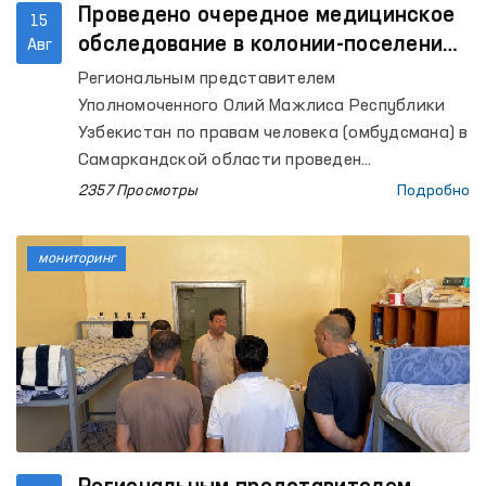
Проведено очередное медицинское
15
обследование в колонии-поселении
Авг
№ 37 Самаркандской области
Региональным представителем
Уполномоченного Олий Мажлиса Республики
Узбекистан по правам человека (омбудсмана) в
Самаркандской области проведен
мониторинговый визит в колонию-поселение
2357 Просмотры
Подробно
№ 37 Пастдаргамского района области.
мониторинг