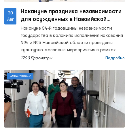
Накануне праздника независимости
30
для осужденных в Навоийской
Авг
области проведены духовные
Накануне 34-й годовщины независимости
мероприятия и мониторинговые
государства в колониях исполнения наказания
визиты.
№4 и №5 Навоийской области проведены
культурно-массовые мероприятия в рамках
«Общенационального фестиваля
1703 Просмотры
Подробно
солидарности», проходящего по всей
республике под лозунгом «Для Родины, для
мониторинг
нации, для народа». Участниками культурно-
просветительского каравана в составе
известных деятелей науки, искусства и
культуры, приехавшие в регион из республики,
проведены творческие встречи и
непосредственные беседы с сотрудниками
колоний и содержащимися там лицами.