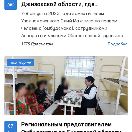
Джизакской области, где
Авг
содержатся лица с ограниченной
7–8 августа 2025 года заместителем
свободой передвижения, проведены
Уполномоченного Олий Мажлиса по правам
мониторинговые визиты
человека (омбудсмана), сотрудниками
Аппарата и членами Общественной группы по
выявлению и предупреждению случаев пыток
1775 Просмотры
Подробно
при Омбудсмане в рамках Национального
превентивного механизма осуществлены
мониторинг
мониторинговые визиты в ряд закрытых
учреждений Джизакской области, где
содержатся лица с ограниченной свободой
передвижения. В этих процессах приняли
участие также представители СМИ.
Региональным представителем
07