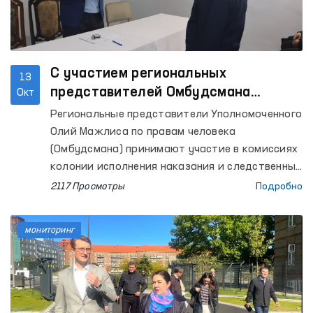
С участием региональных
13
представителей Омбудсмана
Окт
рассматриваются вопросы
Региональные представители Уполномоченного
признания осужденного вставшим
Олий Мажлиса по правам человека
или не вставшим на путь
(Омбудсмана) принимают участие в комиссиях
исправления
колонии исполнения наказания и следственных
изоляторов по предоставлению заключений о
2117 Просмотры
Подробно
признании осужденного вставшим или не
вставшим на путь исправления.
мониторинг