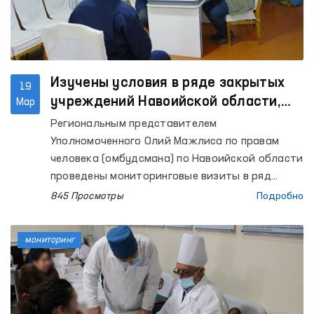
Изучены условия в ряде закрытых
19
учреждений Навоийской области,
Мар
приняты обращения
Региональным представителем
Уполномоченного Олий Мажлиса по правам
человека (омбудсмана) по Навоийской области
проведены мониторинговые визиты в ряд
закрытых учреждений, предназначенных для
845 Просмотры
Подробно
содержания лиц с ограниченной свободой
передвижения.
мониторинг