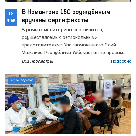
В Намангане 150 осуждённым
18
вручены сертификаты
Фев
В рамках мониторинговых визитов,
осуществляемых региональными
представителями Уполномоченного Олий
Мажлиса Республики Узбекистан по правам
человека (Омбудсмана) в учреждения
891 Просмотры
Подробно
исполнения наказаний, наряду с изучением
условий содержания осуждённых, особое
мониторинг
внимание уделяется мероприятиям,
направленным на облегчение их социальной
адаптации после освобождения.