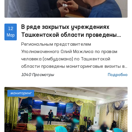
В ряде закрытых учреждениях
12
Ташкентской области проведены
Мар
мониторинговые визиты
Региональным представителем
Уполномоченного Олий Мажлиса по правам
человека (омбудсмана) по Ташкентской
области проведены мониторинговые визиты в
Изоляторы временного содержания (ИВС) УВД
1040 Просмотры
Подробно
города Нурафшан, Ташкентского района и
города Чирчика, межрайонные пункты
мониторинг
оказания медицинской помощи лицам,
находящимся в состоянии опьянения
(вытрезвители) г.Чирчика, Ташкентского и
Букинского районов, колонию исполнения
наказания №7 Бастанлыкского района,