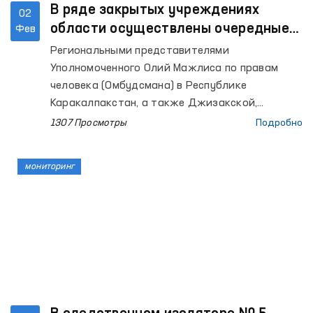
В ряде закрытых учреждениях
02
области осуществлены очередные
Фев
мониторинговые визиты
Региональными представителями
Уполномоченного Олий Мажлиса по правам
человека (Омбудсмана) в Республике
Каракалпакстан, а также Джизакской,
Сырдарьинской, Навоийской, Хорезмской,
1307 Просмотры
Подробно
Андижанской, Бухарской и Наманганской
областях проведены мониторинговые визиты в
мониторинг
ряд закрытых учреждений по содержанию лиц
с ограниченной свободой передвижения.