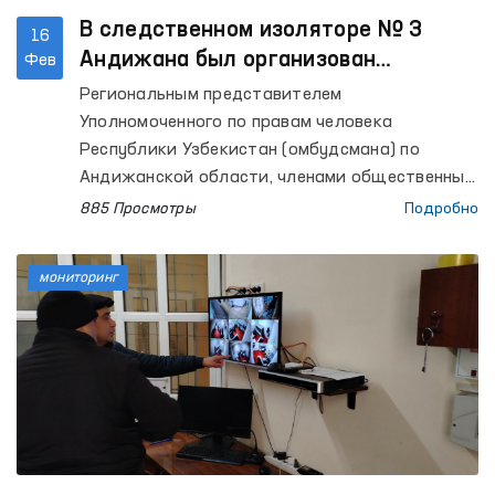
В следственном изоляторе № 3
16
Андижана был организован
Фев
медицинский осмотр.
Региональным представителем
Уполномоченного по правам человека
Республики Узбекистан (омбудсмана) по
Андижанской области, членами общественных
групп при Омбудсмане и депутатами Кенгаша
885 Просмотры
Подробно
народных депутатов Андижанской области
осуществлен мониторинговый визит в
мониторинг
следственный изолятор № 3.