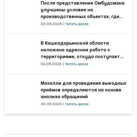
После представления Омбудсмана
улучшены условия на
производственных объектах, где
трудятся осуждённые
03.08.2026
|
Читать далее
В Кашкадарьинской области
налажена адресная работа с
территориями, откуда поступает
наибольшее количество обращений
04.08.2026
|
Читать далее
Махалли для проведения выездных
приёмов определяются на основе
анализа обращений
06.08.2026
|
Читать далее