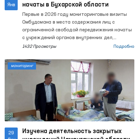
начаты в Бухарской области
Янв
Первые в 2026 году мониторинговые визиты
Омбудсмана в места содержания лиц с
ограниченной свободой передвижения начаты
с учреждений органов внутренних дел,
предназначенных для лиц, подвергнутых
1432 Просмотры
Подробно
административному аресту.
мониторинг
Изучена деятельность закрытых
29