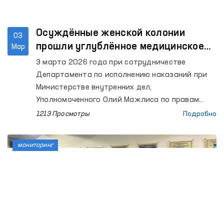
Осуждённые женской колонии
03
прошли углублённое медицинское
Мар
обследование
3 марта 2026 года при сотрудничестве
Департамента по исполнению наказаний при
Министерстве внутренних дел,
Уполномоченного Олий Мажлиса по правам
человека (омбудсмана), Министерства
1213 Просмотры
Подробно
здравоохранения, а также Социал-
демократической партии Узбекистана
мониторинг
«Адолат» в колонии исполнения наказания №
21 было организовано медицинское
обследование для осуждённых женщин,
отбывающих наказание.