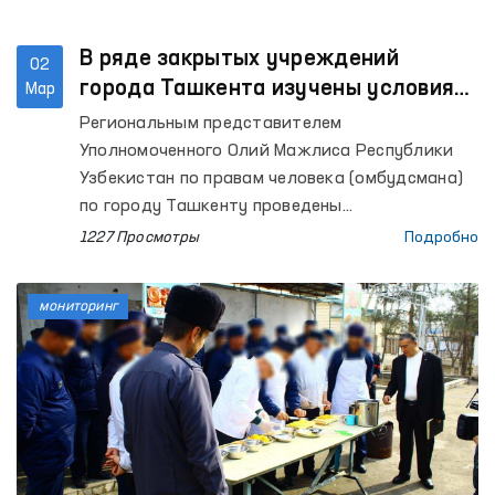
В ряде закрытых учреждений
02
города Ташкента изучены условия
Мар
содержания, приняты обращения
Региональным представителем
Уполномоченного Олий Мажлиса Республики
Узбекистан по правам человека (омбудсмана)
по городу Ташкенту проведены
мониторинговые визиты в ряд закрытых
1227 Просмотры
Подробно
учреждений, где содержатся лица с
ограниченной свободой передвижения.
мониторинг