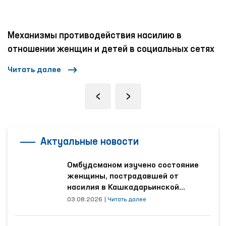
Папского районов, Наманганский областной
филиал Республиканского
специализированного научно-практического
Механизмы противодействия насилию в
медицинского центра психиатрической
отношении женщин и детей в социальных сетях
службы, а также Папский мужской дом-
интернат «Мурувват» для лиц с
Читать далее
инвалидностью.
‹
›
Актуальные новости
Омбудсманом изучено состояние
женщины, пострадавшей от
насилия в Кашкадарьинской
области
03.08.2026
|
Читать далее