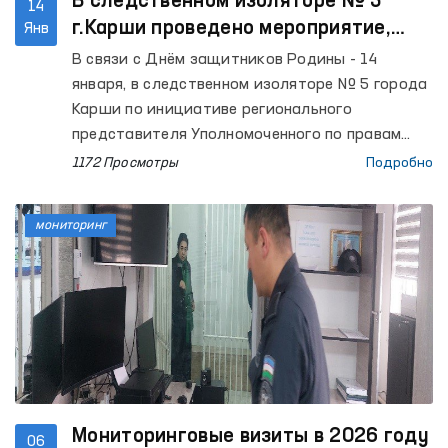
В следственном изоляторе № 5
14
г.Карши проведено мероприятие,
Янв
приуроченное ко Дню защитников
В связи с Днём защитников Родины - 14
Родины
января, в следственном изоляторе № 5 города
Карши по инициативе регионального
представителя Уполномоченного по правам
человека (Омбудсмана) области было
1172 Просмотры
Подробно
организовано просветительско-правовое
мероприятие.
мониторинг
Мониторинговые визиты в 2026 году
06