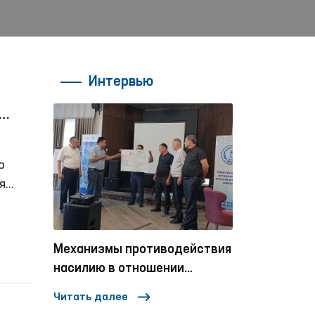
Интервью
я
ые
и
Механизмы противодействия
Один день 
ивные
насилию в отношении
ловека
женщин и детей в
Читать далее
Читать далее
социальных сетях