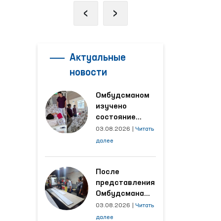
‹
›
Актуальные
новости
Омбудсманом
изучено
состояние
женщины,
03.08.2026
|
Читать
пострадавшей от
далее
насилия в
Кашкадарьинской
области
После
представления
Омбудсмана
улучшены
03.08.2026
|
Читать
условия на
далее