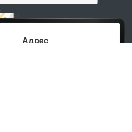
Адрес
100007, г. Ташкент, Яшнабадский
район, улица Мирзо Улугбека, дом
57/1
(71) 200-10-96
1096