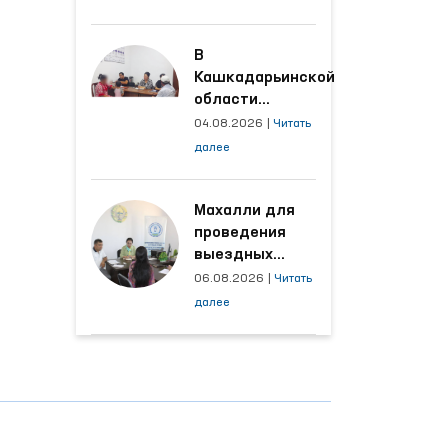
производственных
объектах, где
трудятся
В
осуждённые
Кашкадарьинской
области
налажена
04.08.2026
|
Читать
адресная работа
далее
с территориями,
откуда поступает
наибольшее
Махалли для
количество
проведения
обращений
выездных
приёмов
06.08.2026
|
Читать
определяются
далее
на основе
анализа
обращений