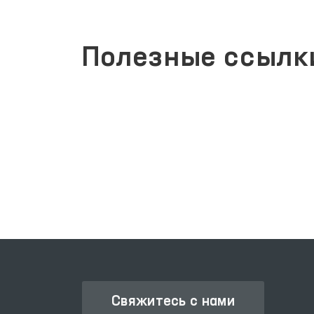
Полезные ссылк
ЕДИНЫЙ ПОРТАЛ ИНТЕРАКТИВНЫХ
АТА
ГОСУДАРСТВЕННЫХ УСЛУГ
Свяжитесь с нами