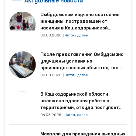
Актуальные новости
Омбудсманом изучено состояние
женщины, пострадавшей от
насилия в Кашкадарьинской
области
03.08.2026
|
Читать далее
После представления Омбудсмана
улучшены условия на
производственных объектах, где
трудятся осуждённые
03.08.2026
|
Читать далее
В Кашкадарьинской области
налажена адресная работа с
территориями, откуда поступает
наибольшее количество обращений
04.08.2026
|
Читать далее
Махалли для проведения выездных