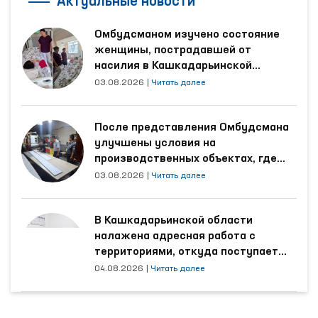
Актуальные новости
Омбудсманом изучено состояние
женщины, пострадавшей от
насилия в Кашкадарьинской
области
03.08.2026
|
Читать далее
После представления Омбудсмана
улучшены условия на
производственных объектах, где
трудятся осуждённые
03.08.2026
|
Читать далее
В Кашкадарьинской области
налажена адресная работа с
территориями, откуда поступает
наибольшее количество обращений
04.08.2026
|
Читать далее