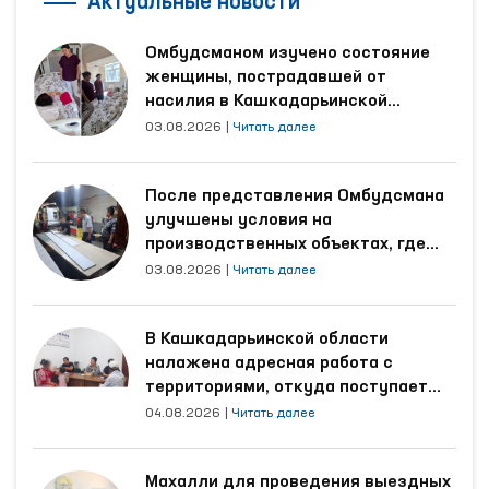
Актуальные новости
Омбудсманом изучено состояние
женщины, пострадавшей от
насилия в Кашкадарьинской
области
03.08.2026
|
Читать далее
После представления Омбудсмана
улучшены условия на
производственных объектах, где
трудятся осуждённые
03.08.2026
|
Читать далее
В Кашкадарьинской области
налажена адресная работа с
территориями, откуда поступает
наибольшее количество обращений
04.08.2026
|
Читать далее
Махалли для проведения выездных