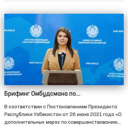
Брифинг Омбудсмана по
мониторинговым визитам в 2021 году в
В соответствии с Постановлением Президента
рамках Национального превентивного
Республики Узбекистан от 26 июня 2021 года «О
механизма по предупреждению пыток
дополнительных мерах по совершенствованию