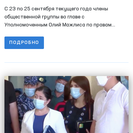
область для изучения случаев пыток
С 23 по 25 сентября текущего года члены
общественной группы во главе с
Уполномоченным Олий Мажлиса по правам
человека (Омбудсменом) Ферузой Эшматовой,
сенатором, региональным представителем
ПОДРОБНО
Уполномоченного по правам человека совершили
мониторинговый визит в Хорезмскую область
для расследования случаев пыток в закрытых
учреждениях.