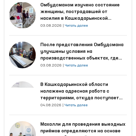
Омбудсманом изучено состояние
женщины, пострадавшей от
насилия в Кашкадарьинской
области
03.08.2026
|
Читать далее
После представления Омбудсмана
улучшены условия на
производственных объектах, где
трудятся осуждённые
03.08.2026
|
Читать далее
В Кашкадарьинской области
налажена адресная работа с
территориями, откуда поступает
наибольшее количество обращений
04.08.2026
|
Читать далее
Махалли для проведения выездных
приёмов определяются на основе