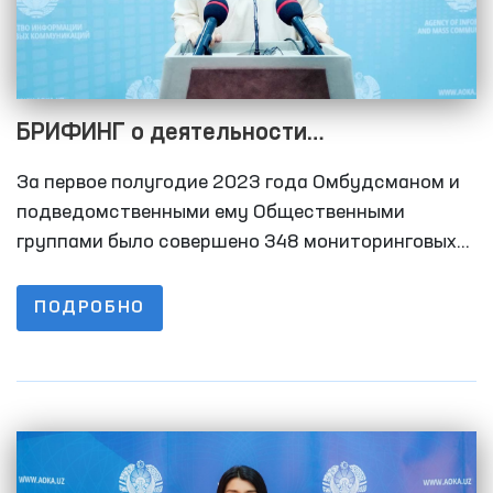
БРИФИНГ о деятельности
Уполномоченного ОлийМажлиса по
За первое полугодие 2023 года Омбудсманом и
правам человека (Омбудсмана) по
подведомственными ему Общественными
выявлению и предупреждению случаев
группами было совершено 348 мониторинговых
выездов в места содержания лиц с ограниченной
пыток в первом полугодии 2023 года
свободой передвижения. В первом полугодии
ПОДРОБНО
2022 года этот показатель составил 156 раз.