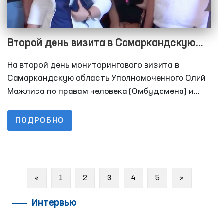
Второй день визита в Самаркандскую
область
На второй день мониторингового визита в
Самаркандскую область Уполномоченного Олий
Мажлиса по правам человека (Омбудсмена) и
общественной группы по выявлению и
предупреждению случаев пыток в рамках
ПОДРОБНО
национального превентивного механизма, был
произведен осмотр СИЗО № 7.
Previous
Next
«
1
2
3
4
5
»
Интервью