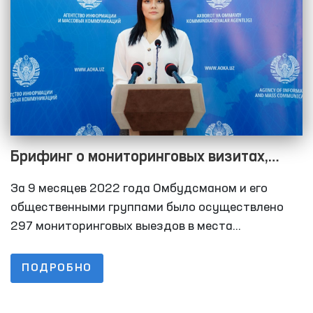
Брифинг о мониторинговых визитах,
проведенных Омбудсманом за 9
За 9 месяцев 2022 года Омбудсманом и его
месяцев 2022 года в рамках
общественными группами было осуществлено
Национального превентивного
297 мониторинговых выездов в места
содержания лиц с ограниченной свободой
механизма по предупреждению пыток
передвижения. Этот показатель составил 120 за
ПОДРОБНО
9 месяцев 2021 года, 68 за 9 месяцев 2020 года.