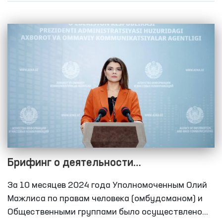
содержания обвиняемых, проживания, питания,
оказания медицинской помощи, системы
отопления и другое. В рамках мониторинга
проведены встречи с несовершеннолетними и
женщинами, изучены их обращения, а также
проведены беседы с близкими родственниками
обвиняемых.
Брифинг о деятельности
Уполномоченного Олий Мажлиса
За 10 месяцев 2024 года Уполномоченным Олий
Республики Узбекистан по правам
Мажлиса по правам человека (омбудсманом) и
человека (омбудсмана) по выявлению и
Общественными группами было осуществлено