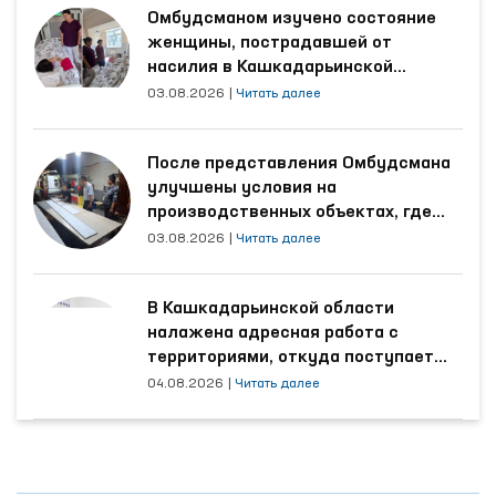
Омбудсманом изучено состояние
женщины, пострадавшей от
насилия в Кашкадарьинской
области
03.08.2026
|
Читать далее
После представления Омбудсмана
улучшены условия на
производственных объектах, где
трудятся осуждённые
03.08.2026
|
Читать далее
В Кашкадарьинской области
налажена адресная работа с
территориями, откуда поступает
наибольшее количество обращений
04.08.2026
|
Читать далее