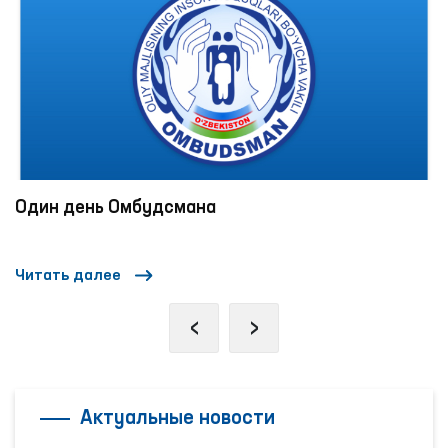
смана
«Час омбудсмана»: 
занятия по правам ч
Читать далее
‹
›
Актуальные новости