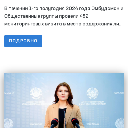
Мажлиса по правам человека
В течении 1-го полугодия 2024 года Омбудсман и
(омбудсмана) о работе по выявлению и
Общественные группы провели 452
предупреждению случаев пыток в
мониторинговых визита в места содержания лиц
с ограниченной свободой передвижения. За 6
первом полугодии 2024 года
месяцев 2023 года этот показатель был 348.
ПОДРОБНО