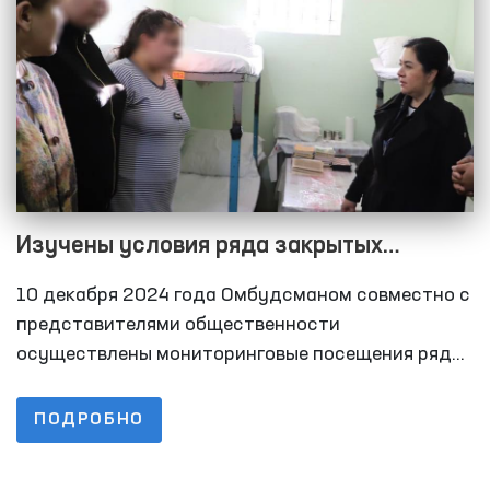
учреждениях принудительного лечения, а также
их представителей.
Изучены условия ряда закрытых
учреждений Хорезмской области
10 декабря 2024 года Омбудсманом совместно с
представителями общественности
осуществлены мониторинговые посещения ряда
закрытых учреждений Хорезмской области по
содержанию лиц с ограниченной свободой
ПОДРОБНО
передвижения. В частности, были изучены в
следственном изоляторе №11 условия