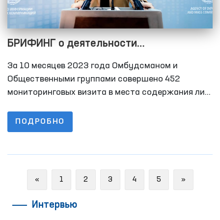
БРИФИНГ о деятельности
Уполномоченного по правам человека
За 10 месяцев 2023 года Омбудсманом и
(омбудсмана) Олий Мажлиса года по
Общественными группами совершено 452
выявлению и предотвращению случаев
мониторинговых визита в места содержания лиц
с ограниченной свободой передвижения. За 10
пыток за 10 месяцев 2023
месяцев 2022 года этот показатель составил
ПОДРОБНО
297.
Previous
Next
«
1
2
3
4
5
»
Интервью