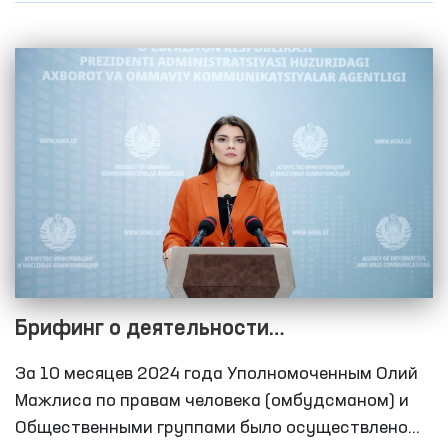
содержания обвиняемых, проживания, питания,
оказания медицинской помощи, системы
отопления и другое. В рамках мониторинга
проведены встречи с несовершеннолетними и
женщинами, изучены их обращения, а также
проведены беседы с близкими родственниками
обвиняемых.
Брифинг о деятельности
Уполномоченного Олий Мажлиса
За 10 месяцев 2024 года Уполномоченным Олий
Республики Узбекистан по правам
Мажлиса по правам человека (омбудсманом) и
человека (омбудсмана) по выявлению и
Общественными группами было осуществлено