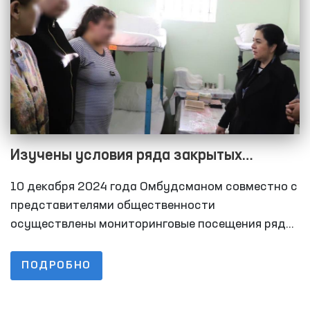
учреждениях принудительного лечения, а также
их представителей.
Изучены условия ряда закрытых
учреждений Хорезмской области
10 декабря 2024 года Омбудсманом совместно с
представителями общественности
осуществлены мониторинговые посещения ряда
закрытых учреждений Хорезмской области по
содержанию лиц с ограниченной свободой
ПОДРОБНО
передвижения. В частности, были изучены в
следственном изоляторе №11 условия