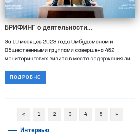
БРИФИНГ о деятельности
Уполномоченного по правам человека
За 10 месяцев 2023 года Омбудсманом и
(омбудсмана) Олий Мажлиса года по
Общественными группами совершено 452
выявлению и предотвращению случаев
мониторинговых визита в места содержания лиц
с ограниченной свободой передвижения. За 10
пыток за 10 месяцев 2023
месяцев 2022 года этот показатель составил
ПОДРОБНО
297.
Previous
Next
«
1
2
3
4
5
»
Интервью