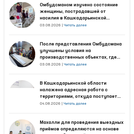
Омбудсманом изучено состояние
женщины, пострадавшей от
насилия в Кашкадарьинской
области
03.08.2026
|
Читать далее
После представления Омбудсмана
улучшены условия на
производственных объектах, где
трудятся осуждённые
03.08.2026
|
Читать далее
В Кашкадарьинской области
налажена адресная работа с
территориями, откуда поступает
наибольшее количество обращений
04.08.2026
|
Читать далее
Махалли для проведения выездных
приёмов определяются на основе