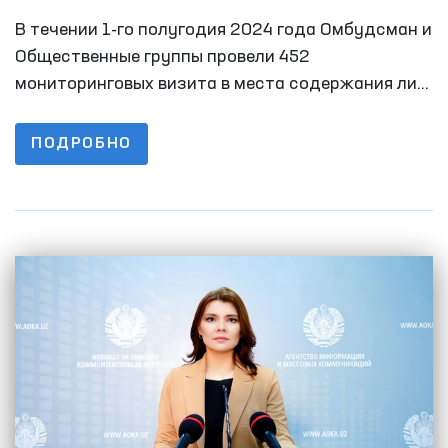
Мажлиса по правам человека
В течении 1-го полугодия 2024 года Омбудсман и
(омбудсмана) о работе по выявлению и
Общественные группы провели 452
предупреждению случаев пыток в
мониторинговых визита в места содержания лиц
с ограниченной свободой передвижения. За 6
первом полугодии 2024 года
месяцев 2023 года этот показатель был 348.
ПОДРОБНО