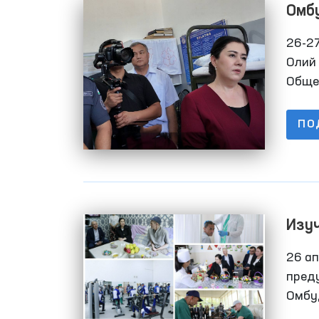
Омб
учр
26-2
Олий
Обще
рамк
Мажл
ПО
инфо
закр
лиц 
Изуч
испо
26 а
пред
Омбу
перв