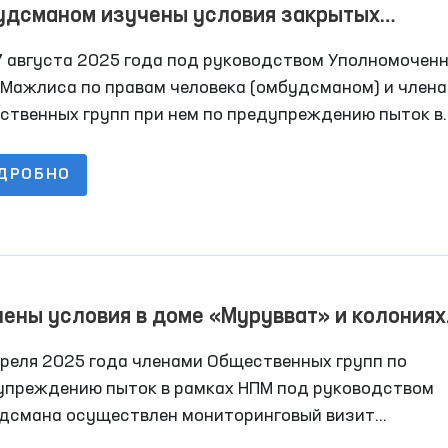
удсманом изучены условия закрытых
еждений Андижанской области
7 августа 2025 года под руководством Уполномочен
 Мажлиса по правам человека (омбудсманом) и член
ственных групп при нем по предупреждению пыток в
ах НПМ, депутатов Законодательной палаты Олий
иса с участием представителей средств массовой
ДРОБНО
рмации осуществлены мониторинговые визиты в ряд
ытые учреждения Андижанской области по содержа
с ограниченной свободой передвижения.
ены условия в доме «Мурувват» и колониях
лнения наказания Навои
преля 2025 года членами Общественных групп по
упреждению пыток в рамках НПМ под руководством
дсмана осуществлен мониторинговый визит
оначально в Нуратинский мужской дом-интернат