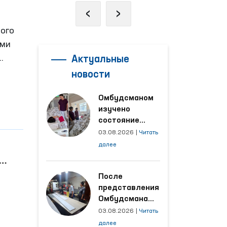
‹
›
ного
ами
Актуальные
новости
Омбудсманом
изучено
нию
состояние
женщины,
03.08.2026
|
Читать
пострадавшей от
далее
насилия в
Кашкадарьинской
области
После
представления
Омбудсмана
улучшены
03.08.2026
|
Читать
условия на
далее