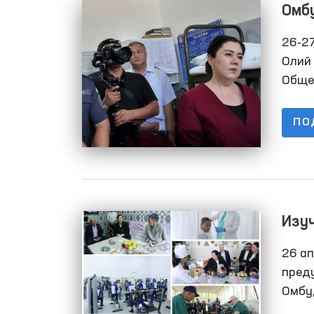
Омб
учр
26-2
Олий
Обще
рамк
Мажл
ПО
инфо
закр
лиц 
Изуч
испо
26 а
пред
Омбу
перв