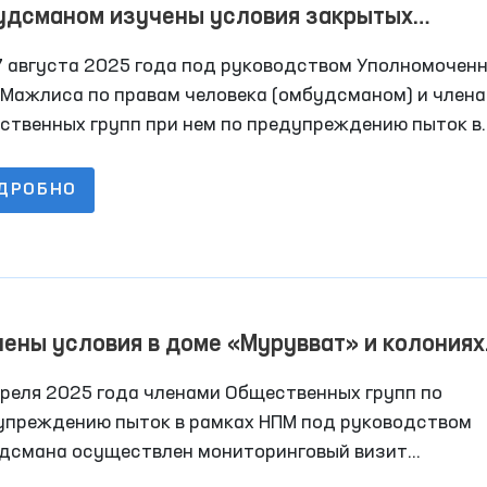
удсманом изучены условия закрытых
еждений Андижанской области
7 августа 2025 года под руководством Уполномочен
 Мажлиса по правам человека (омбудсманом) и член
ственных групп при нем по предупреждению пыток в
ах НПМ, депутатов Законодательной палаты Олий
иса с участием представителей средств массовой
ДРОБНО
рмации осуществлены мониторинговые визиты в ряд
ытые учреждения Андижанской области по содержа
с ограниченной свободой передвижения.
ены условия в доме «Мурувват» и колониях
лнения наказания Навои
преля 2025 года членами Общественных групп по
упреждению пыток в рамках НПМ под руководством
дсмана осуществлен мониторинговый визит
оначально в Нуратинский мужской дом-интернат