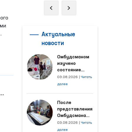
‹
›
ного
ами
Актуальные
новости
Омбудсманом
изучено
нию
состояние
женщины,
03.08.2026
|
Читать
пострадавшей от
далее
насилия в
Кашкадарьинской
области
После
представления
Омбудсмана
улучшены
03.08.2026
|
Читать
условия на
далее