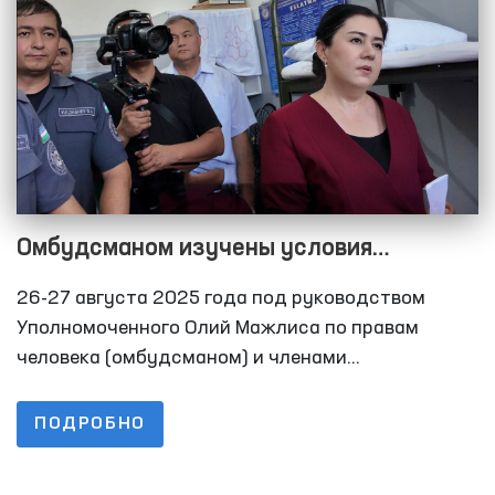
представители СМИ.
Омбудсманом изучены условия
закрытых учреждений Андижанской
26-27 августа 2025 года под руководством
области
Уполномоченного Олий Мажлиса по правам
человека (омбудсманом) и членами
Общественных групп при нем по
предупреждению пыток в рамках НПМ, депутатов
ПОДРОБНО
Законодательной палаты Олий Мажлиса с
участием представителей средств массовой