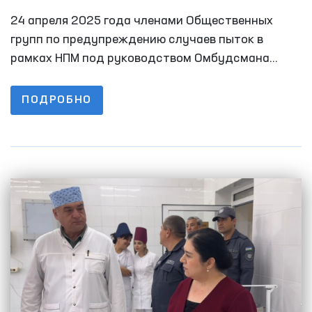
закрытых учреждениях Навои изучены
24 апреля 2025 года членами Общественных
условия содержания лиц с
групп по предупреждению случаев пыток в
ограниченной свободой передвижения
рамках НПМ под руководством Омбудсмана
осуществлены мониторинговые визиты в ряд
пенитенциарных учреждений Навои. В данных
ПОДРОБНО
процессах приняли участие также
представители СМИ.