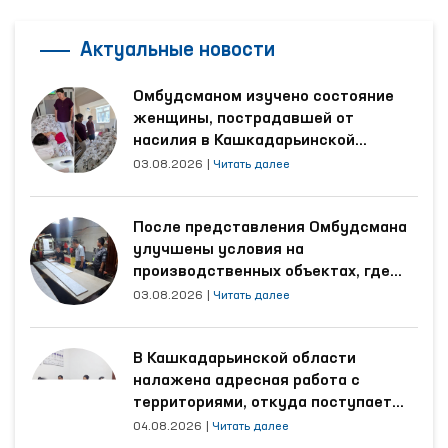
Актуальные новости
Омбудсманом изучено состояние
женщины, пострадавшей от
насилия в Кашкадарьинской
области
03.08.2026
|
Читать далее
После представления Омбудсмана
улучшены условия на
производственных объектах, где
трудятся осуждённые
03.08.2026
|
Читать далее
В Кашкадарьинской области
налажена адресная работа с
территориями, откуда поступает
наибольшее количество обращений
04.08.2026
|
Читать далее