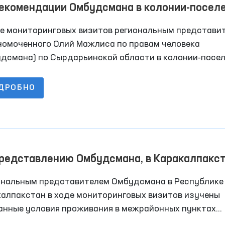
рекомендации Омбудсмана в колонии-посел
 Сырдарьинской области для осуждённых
де мониторинговых визитов региональным представи
троены комнаты для длительных свиданий
номоченного Олий Мажлиса по правам человека
удсмана) по Сырдарьинской области в колонии-посе
было выявлено отсутствие для осуждённых помеще
длительных свиданий.
ДРОБНО
представлению Омбудсмана, в Каракалпакс
дпринимаются меры по переносу
ональным представителем Омбудсмана в Республике
резвителей, требующих ремонта
калпакстан в ходе мониторинговых визитов изучены
анные условия проживания в межрайонных пунктах
резвителях) по оказанию медицинской помощи лицам