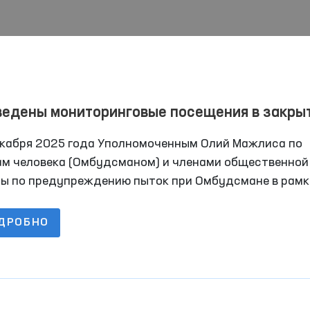
ведены мониторинговые посещения в закры
еждения Самаркандской области
екабря 2025 года Уполномоченным Олий Мажлиса по
ам человека (Омбудсманом) и членами общественной
пы по предупреждению пыток при Омбудсмане в рамк
онального превентивного механизма осуществлены
торинговые визиты в ряд закрытых учреждений по
ДРОБНО
ржанию лиц с ограниченной свободой передвижения
ркандской области.