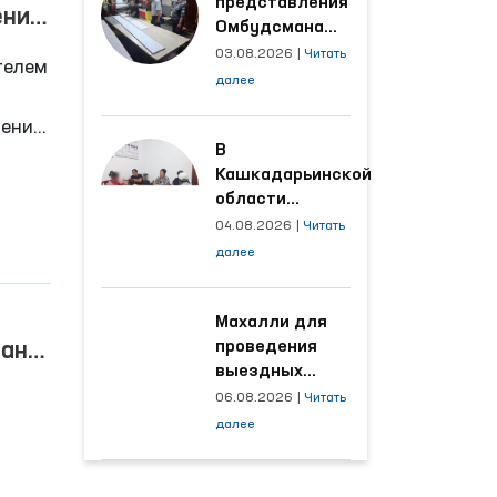
представления
ении
Омбудсмана
улучшены
03.08.2026
|
Читать
телем
условия на
далее
производственных
объектах, где
лении
трудятся
В
ний
осуждённые
Кашкадарьинской
области
налажена
04.08.2026
|
Читать
адресная работа
далее
с территориями,
откуда поступает
наибольшее
Махалли для
количество
проведения
тане
обращений
выездных
приёмов
06.08.2026
|
Читать
определяются
далее
на основе
анализа
,
обращений