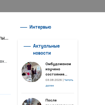
Интервью
тые
Актуальные
новости
ах
Омбудсманом
изучено
состояние
женщины,
03.08.2026
|
Читать
пострадавшей от
далее
насилия в
Кашкадарьинской
области
После