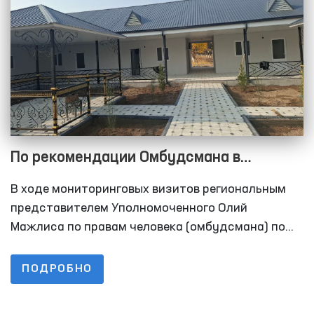
По рекомендации Омбудсмана в
колонии-поселении №40
В ходе мониторинговых визитов региональным
Сырдарьинской области для
представителем Уполномоченного Олий
осуждённых построены комнаты для
Мажлиса по правам человека (омбудсмана) по
Сырдарьинской области в колонии-поселении
длительных свиданий
№40 было выявлено отсутствие для осуждённых
ПОДРОБНО
помещений для длительных свиданий.