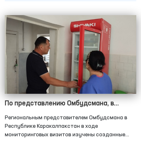
По представлению Омбудсмана, в
Каракалпакстане предпринимаются
Региональным представителем Омбудсмана в
меры по переносу вытрезвителей,
Республике Каракалпакстан в ходе
требующих ремонта
мониторинговых визитов изучены созданные