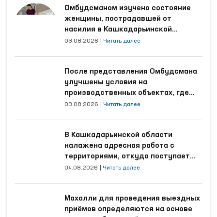
Омбудсманом изучено состояние
женщины, пострадавшей от
насилия в Кашкадарьинской
области
03.08.2026
|
Читать далее
После представления Омбудсмана
улучшены условия на
производственных объектах, где
трудятся осуждённые
03.08.2026
|
Читать далее
В Кашкадарьинской области
налажена адресная работа с
территориями, откуда поступает
наибольшее количество обращений
04.08.2026
|
Читать далее
Махалли для проведения выездных
приёмов определяются на основе