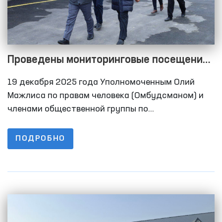
Проведены мониторинговые посещения
в закрытые учреждения Самаркандской
19 декабря 2025 года Уполномоченным Олий
области
Мажлиса по правам человека (Омбудсманом) и
членами общественной группы по
предупреждению пыток при Омбудсмане в
рамках Национального превентивного механизма
ПОДРОБНО
осуществлены мониторинговые визиты в ряд
закрытых учреждений по содержанию лиц с
ограниченной свободой передвижения
Самаркандской области.