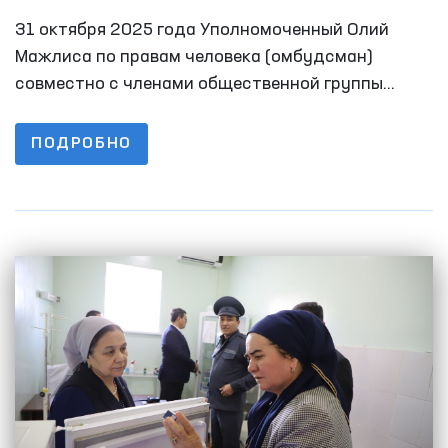
человека в ряде закрытых учреждений
31 октября 2025 года Уполномоченный Олий
Ферганы
Мажлиса по правам человека (омбудсман)
совместно с членами общественной группы
провёл мониторинговые визиты в ряд закрытых
учреждений Ферганской области, где
ПОДРОБНО
содержатся лица с ограниченной свободой
передвижения.