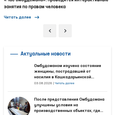
ерактивные
Механизмы противодействия насилию 
отношении женщин и детей в социальн
Читать далее
‹
›
Актуальные новости
Омбудсманом изучено состояние
женщины, пострадавшей от
насилия в Кашкадарьинской
области
03.08.2026
|
Читать далее
После представления Омбудсмана
улучшены условия на
производственных объектах, где