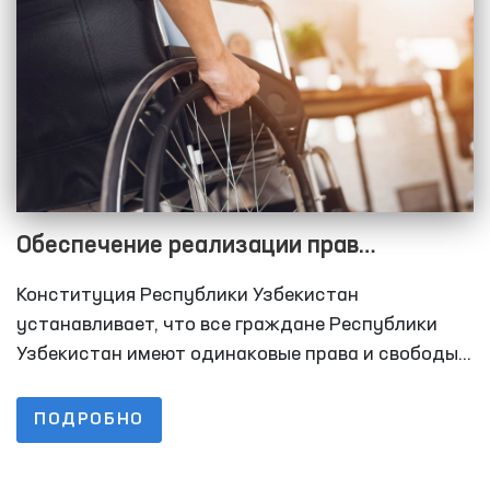
Обеспечение реализации прав
инвалидов Омбудсманом Узбекистана
Конституция Республики Узбекистан
устанавливает, что все граждане Республики
Узбекистан имеют одинаковые права и свободы и
равны перед законом без различия пола, расы,
национальности, языка, религии, социального
ПОДРОБНО
происхождения, убеждений, личного и
общественного положения.