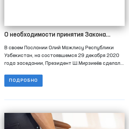
О необходимости принятия Закона
Республики Узбекистан «О детском
В своем Послании Олий Мажлису Республики
омбудсмане»
Узбекистан, на состоявшемся 29 декабря 2020
года заседании, Президент Ш.Мирзиеёв сделал
акцент о необходимости принятия закона о
детском омбудсмане.
ПОДРОБНО