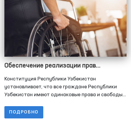
Обеспечение реализации прав
инвалидов Омбудсманом Узбекистана
Конституция Республики Узбекистан
устанавливает, что все граждане Республики
Узбекистан имеют одинаковые права и свободы и
равны перед законом без различия пола, расы,
национальности, языка, религии, социального
ПОДРОБНО
происхождения, убеждений, личного и
общественного положения.