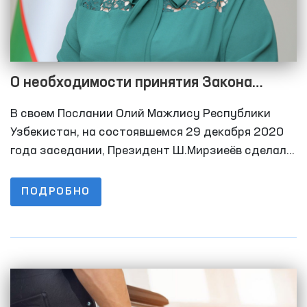
О необходимости принятия Закона
Республики Узбекистан «О детском
В своем Послании Олий Мажлису Республики
омбудсмане»
Узбекистан, на состоявшемся 29 декабря 2020
года заседании, Президент Ш.Мирзиеёв сделал
акцент о необходимости принятия закона о
детском омбудсмане.
ПОДРОБНО