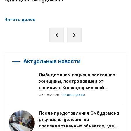
Один день Омбудсмана
Читать далее
‹
›
Актуальные новости
Омбудсманом изучено состояние
женщины, пострадавшей от
насилия в Кашкадарьинской
области
03.08.2026
|
Читать далее
После представления Омбудсмана
улучшены условия на
производственных объектах, где