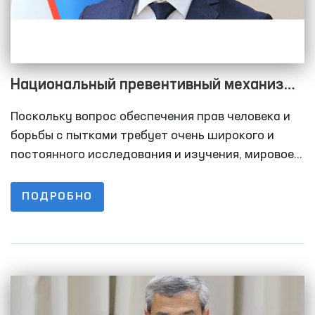
Национальный превентивный механизм
при Омбудсмане был усовершенствован
Поскольку вопрос обеспечения прав человека и
борьбы с пытками требует очень широкого и
постоянного исследования и изучения, мировое
сообщество работает над объединением сил в
борьбе с этим пороком и над разработкой
ПОДРОБНО
обязательных норм на международном уровне.