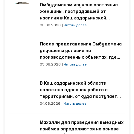
Омбудсманом изучено состояние
женщины, пострадавшей от
насилия в Кашкадарьинской
области
03.08.2026
|
Читать далее
После представления Омбудсмана
улучшены условия на
производственных объектах, где
трудятся осуждённые
03.08.2026
|
Читать далее
В Кашкадарьинской области
налажена адресная работа с
территориями, откуда поступает
наибольшее количество обращений
04.08.2026
|
Читать далее
Махалли для проведения выездных
приёмов определяются на основе