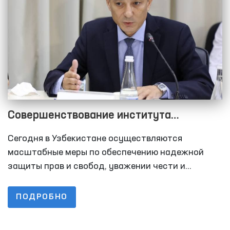
Совершенствование института
Уполномоченного Олий Мажлиса по
Сегодня в Узбекистане осуществляются
правам человека (омбудсмана)
масштабные меры по обеспечению надежной
защиты прав и свобод, уважении чести и
достоинства личности. Их результаты можно
увидеть в достигнутых за последние годы
ПОДРОБНО
высоких рубежах, повышении благосостояния
народа, росте авторитета страны на мировой