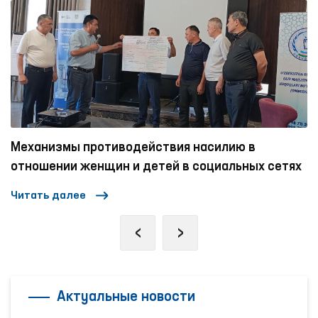
Один день Омбудсмана
ях
Читать далее
‹
›
Актуальные новости