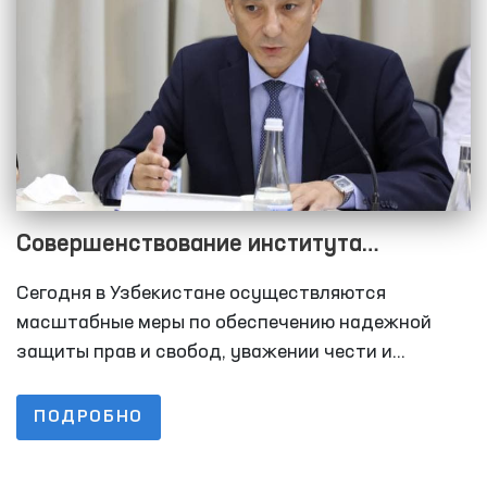
Совершенствование института
Уполномоченного Олий Мажлиса по
Сегодня в Узбекистане осуществляются
правам человека (омбудсмана)
масштабные меры по обеспечению надежной
защиты прав и свобод, уважении чести и
достоинства личности. Их результаты можно
увидеть в достигнутых за последние годы
ПОДРОБНО
высоких рубежах, повышении благосостояния
народа, росте авторитета страны на мировой