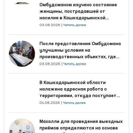
Омбудсманом изучено состояние
женщины, пострадавшей от
насилия в Кашкадарьинской
области
03.08.2026
|
Читать далее
После представления Омбудсмана
улучшены условия на
производственных объектах, где
трудятся осуждённые
03.08.2026
|
Читать далее
В Кашкадарьинской области
налажена адресная работа с
территориями, откуда поступает
наибольшее количество обращений
04.08.2026
|
Читать далее
Махалли для проведения выездных
приёмов определяются на основе