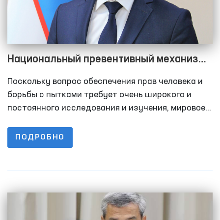
Национальный превентивный механизм
при Омбудсмане был усовершенствован
Поскольку вопрос обеспечения прав человека и
борьбы с пытками требует очень широкого и
постоянного исследования и изучения, мировое
сообщество работает над объединением сил в
борьбе с этим пороком и над разработкой
ПОДРОБНО
обязательных норм на международном уровне.