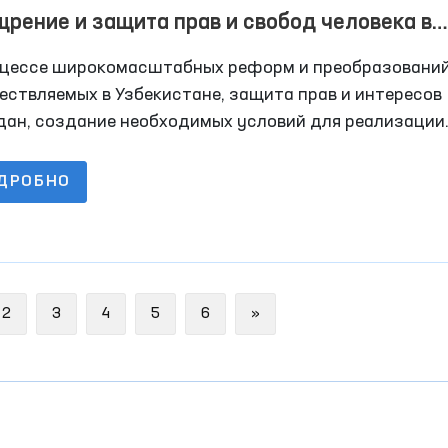
рение и защита прав и свобод человека в
виях борьбы с терроризмом
оцессе широкомасштабных реформ и преобразований
ествляемых в Узбекистане, защита прав и интересов
дан, создание необходимых условий для реализации
ым своих стремлений и потенциала рассматриваются
стве первостепенной задачи. Основная цель реформ
ДРОБНО
ючается в консолидации усилий и возможностей все
ства на пути повышения благосостояния народа и
ания достойных условий жизни для всех
ечественников.
Next
2
3
4
5
6
»