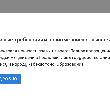
овые требования и права человека - высше
ностью
веческая ценность превыше всего. Полное воплощени
идеи мы увидели в Послании Главы государства Олий
ису и народу Узбекистана. Образование,
оохранение, электроэнергия, газ, судебная система,
м, все вопросы, волнующие население, нашли свое м
ДРОБНО
Послании. Важно, что проблемы были четко
мулированы, а предложения четко выдвинуты.