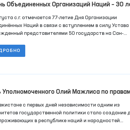
ь Объединенных Организаций Наций – 30 л
мовыгодного сотрудничества Узбекистана 
густа с.г. отмечается 77-летие Дня Организации
»
инённых Наций в связи с вступлением в силу Устава
ржденный представителями 50 государств на Сан-
цисской конференции в 1945 году. В настоящее врем
ами ООН являются 193 страны — почти все суверенны
ДРОБНО
дарства мира.
ь Уполномоченного Олий Мажлиса по права
века (омбудсмана) в укреплении дружески
екистане с первых дней независимости одним из
ошений
ритетов государственной политики стало создание 
 проживающих в республике наций и народностей
имально благоприятных условий для возрождения и