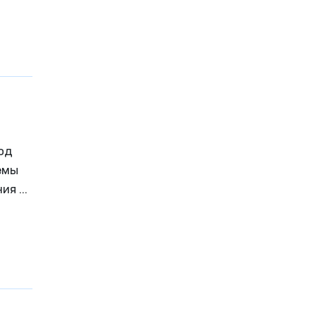
и
од
емы
ия в
его