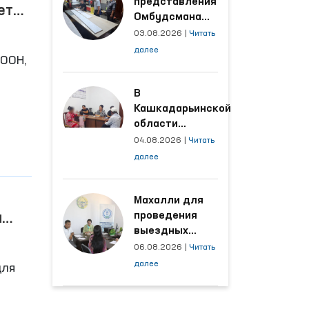
представления
ет
Омбудсмана
и
улучшены
03.08.2026
|
Читать
условия на
далее
 ООН,
производственных
объектах, где
трудятся
В
я
осуждённые
Кашкадарьинской
е
области
налажена
04.08.2026
|
Читать
адресная работа
далее
с территориями,
откуда поступает
наибольшее
Махалли для
количество
проведения
м
обращений
выездных
х
приёмов
06.08.2026
|
Читать
определяются
далее
для
на основе
анализа
обращений