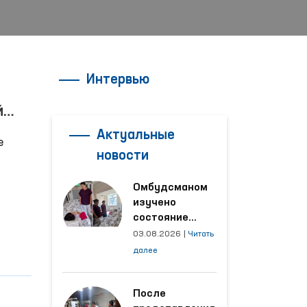
Интервью
й
Актуальные
е
новости
Омбудсманом
изучено
есто в
состояние
женщины,
03.08.2026
|
Читать
пострадавшей от
далее
насилия в
Кашкадарьинской
области
После