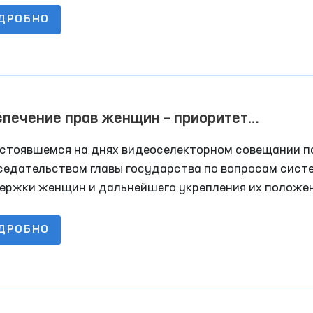
нения традиционного культурного наследия. И это
ДРОБНО
но, ведь гостеприимство, доброта, щедрость души 
инная толерантность всегда были присущи нашему
у и стали основой его менталитета.
печение прав женщин – приоритет
ударственной политики
остоявшемся на днях видеоселекторном совещании п
седательством главы государства по вопросам сист
ержки женщин и дальнейшего укрепления их положен
стве были обсуждены актуальные задачи сегодняшн
ДРОБНО