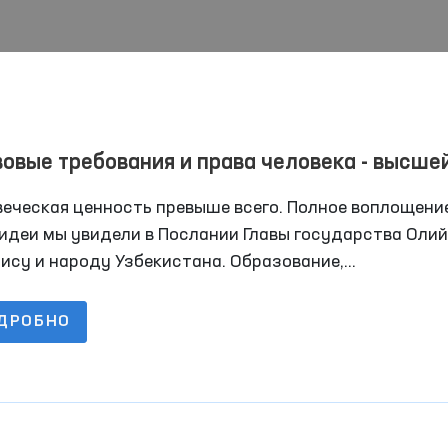
овые требования и права человека - высше
ностью
веческая ценность превыше всего. Полное воплощени
идеи мы увидели в Послании Главы государства Олий
ису и народу Узбекистана. Образование,
оохранение, электроэнергия, газ, судебная система,
м, все вопросы, волнующие население, нашли свое м
ДРОБНО
Послании. Важно, что проблемы были четко
мулированы, а предложения четко выдвинуты.