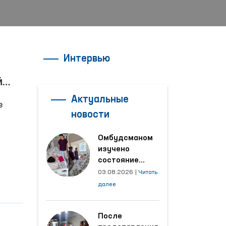
Интервью
й
Актуальные
е
новости
Омбудсманом
изучено
есто в
состояние
женщины,
03.08.2026
|
Читать
пострадавшей от
далее
насилия в
Кашкадарьинской
области
После