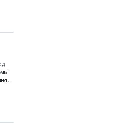
и
од
емы
ия в
его