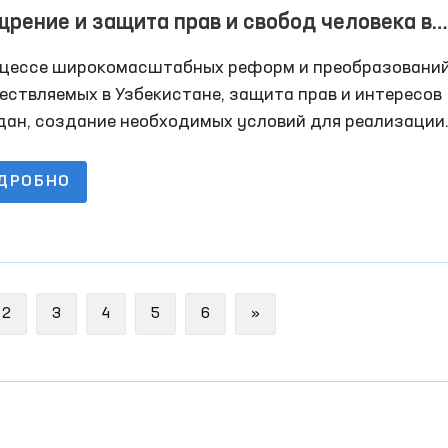
рение и защита прав и свобод человека в
виях борьбы с терроризмом
оцессе широкомасштабных реформ и преобразований
ествляемых в Узбекистане, защита прав и интересов
дан, создание необходимых условий для реализации
ым своих стремлений и потенциала рассматриваются
стве первостепенной задачи. Основная цель реформ
ДРОБНО
ючается в консолидации усилий и возможностей все
ства на пути повышения благосостояния народа и
ания достойных условий жизни для всех
ечественников.
Next
2
3
4
5
6
»