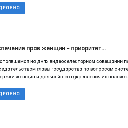
нения традиционного культурного наследия. И это
ДРОБНО
но, ведь гостеприимство, доброта, щедрость души 
инная толерантность всегда были присущи нашему
у и стали основой его менталитета.
печение прав женщин – приоритет
ударственной политики
остоявшемся на днях видеоселекторном совещании п
седательством главы государства по вопросам сист
ержки женщин и дальнейшего укрепления их положен
стве были обсуждены актуальные задачи сегодняшн
ДРОБНО