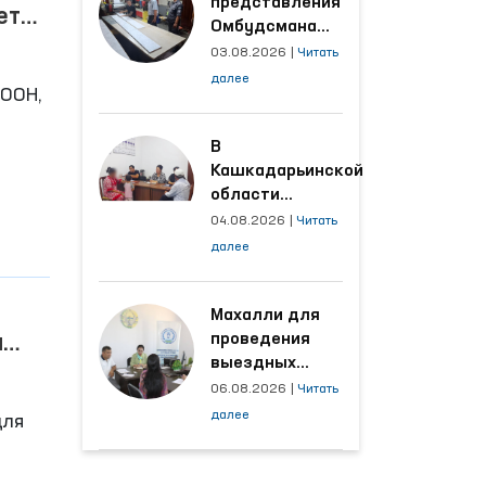
представления
ет
Омбудсмана
и
улучшены
03.08.2026
|
Читать
условия на
далее
 ООН,
производственных
объектах, где
трудятся
В
я
осуждённые
Кашкадарьинской
е
области
налажена
04.08.2026
|
Читать
адресная работа
далее
с территориями,
откуда поступает
наибольшее
Махалли для
количество
проведения
м
обращений
выездных
х
приёмов
06.08.2026
|
Читать
определяются
далее
для
на основе
анализа
обращений