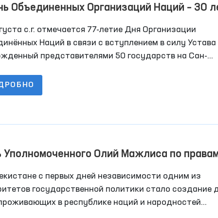
ь Объединенных Организаций Наций – 30 л
мовыгодного сотрудничества Узбекистана 
густа с.г. отмечается 77-летие Дня Организации
»
инённых Наций в связи с вступлением в силу Устава
ржденный представителями 50 государств на Сан-
цисской конференции в 1945 году. В настоящее врем
ами ООН являются 193 страны — почти все суверенны
ДРОБНО
дарства мира.
ь Уполномоченного Олий Мажлиса по права
века (омбудсмана) в укреплении дружески
екистане с первых дней независимости одним из
ошений
ритетов государственной политики стало создание 
 проживающих в республике наций и народностей
имально благоприятных условий для возрождения и