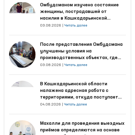
Омбудсманом изучено состояние
женщины, пострадавшей от
насилия в Кашкадарьинской
области
03.08.2026
|
Читать далее
После представления Омбудсмана
улучшены условия на
производственных объектах, где
трудятся осуждённые
03.08.2026
|
Читать далее
В Кашкадарьинской области
налажена адресная работа с
территориями, откуда поступает
наибольшее количество обращений
04.08.2026
|
Читать далее
Махалли для проведения выездных
приёмов определяются на основе