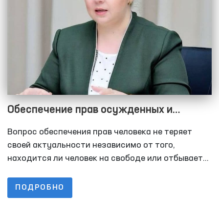
Обеспечение прав осужденных и
заключенных: совершенствование
Вопрос обеспечения прав человека не теряет
законодательства и установление
своей актуальности независимо от того,
общественного контроля
находится ли человек на свободе или отбывает
наказание. Осужденные и заключенные также
имеют определенные права, установленные
ПОДРОБНО
законом. В частности, статья 28 Конституции
Республики Узбекистан устанавливает, что лица,