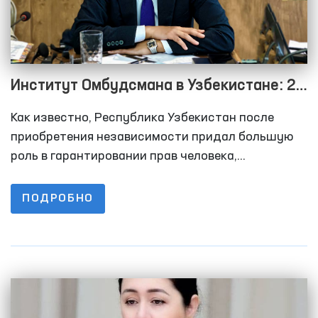
Институт Омбудсмана в Узбекистане: 29
лет парламентского контроля по
Как известно, Республика Узбекистан после
обеспечению прав и свобод человека
приобретения независимости придал большую
роль в гарантировании прав человека,
подтверждением которого является создание 23
февраля 1995 года института Уполномоченного
ПОДРОБНО
Олий Мажлиса Республики Узбекистан по правам
человека (омбудсмана), не имевшего аналогов на
то время в Странах Независимых Государств.