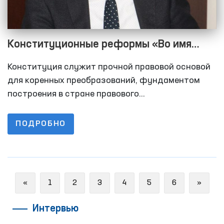
Конституционные реформы «Во имя
достоинства человека»
Конституция служит прочной правовой основой
для коренных преобразований, фундаментом
построения в стране правового
демократического государства, сильного
гражданского общества, экономики, основанной
ПОДРОБНО
на свободных рыночных отношениях и
приоритете частной собственности, создания
для нашего народа мирной и благополучной
жизни, обретения Узбекистаном достойного
Previous
Next
«
1
2
3
4
5
6
»
места на международной арене.
Интервью